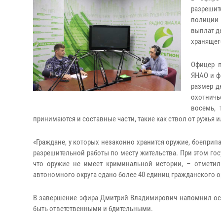
разреши
полиции
выплат д
хранящег
Офицер п
ЯНАО и ф
размер д
охотничь
восемь, 
принимаются и составные части, такие как ствол от ружья 
«Граждане, у которых незаконно хранится оружие, боеприп
разрешительной работы по месту жительства. При этом гос
что оружие не имеет криминальной истории, – отметил
автономного округа сдано более 40 единиц гражданского о
В завершение эфира Дмитрий Владимирович напомнил ос
быть ответственными и бдительными.