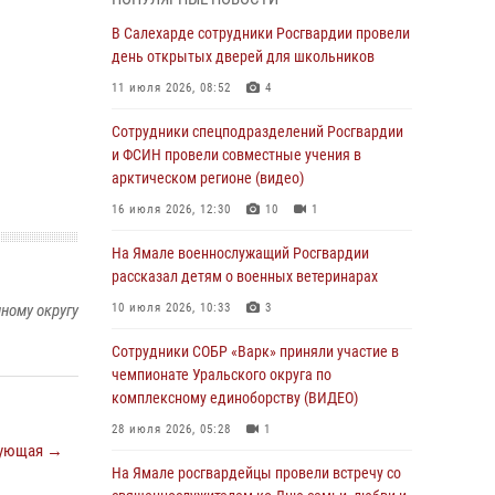
Росгвардия обеспечила общественный
В Салехарде сотрудники Росгвардии провели
порядок в период празднования Дня ВДВ на
день открытых дверей для школьников
Ямале
11 июля 2026, 08:52
4
03 августа 2026, 07:21
2
Сотрудники спецподразделений Росгвардии
Генерал-полковник Юрий Аверин выступил на
и ФСИН провели совместные учения в
Всероссийском молодёжном
арктическом регионе (видео)
образовательном форуме «Территория
16 июля 2026, 12:30
10
1
смыслов»
На Ямале военнослужащий Росгвардии
03 августа 2026, 06:54
2
рассказал детям о военных ветеринарах
Директор Росгвардии Герой России генерал
ному округу
10 июля 2026, 10:33
3
армии Виктор Золотов поздравил
специалистов подразделений тыла с
Сотрудники СОБР «Варк» приняли участие в
профессиональным праздником
чемпионате Уральского округа по
комплексному единоборству (ВИДЕО)
01 августа 2026, 11:28
28 июля 2026, 05:28
1
Сотрудники СОБР «Варк» повышают боевое
ующая →
мастерство на Ямале
На Ямале росгвардейцы провели встречу со