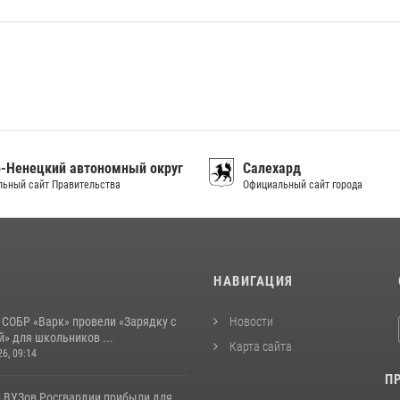
-Ненецкий автономный округ
Салехард
ьный сайт Правительства
Официальный сайт города
И
НАВИГАЦИЯ
 СОБР «Варк» провели «Зарядку с
Новости
» для школьников ...
Карта сайта
26, 09:14
П
 ВУЗов Росгвардии прибыли для