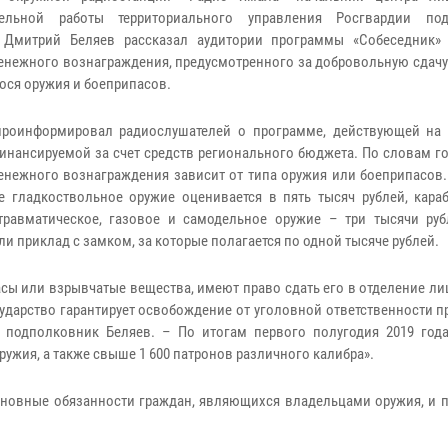
тельной работы территориального управления Росгвардии под
 Дмитрий Беляев рассказал аудитории программы «Собеседник»
енежного вознаграждения, предусмотренного за добровольную сдачу
ося оружия и боеприпасов.
роинформировал радиослушателей о программе, действующей на 
инансируемой за счет средств регионального бюджета. По словам го
енежного вознаграждения зависит от типа оружия или боеприпасов.
е гладкоствольное оружие оценивается в пять тысяч рублей, караб
травматическое, газовое и самодельное оружие – три тысячи руб
или приклад с замком, за которые полагается по одной тысяче рублей.
асы или взрывчатые вещества, имеют право сдать его в отделение л
ударство гарантирует освобождение от уголовной ответственности п
 подполковник Беляев. – По итогам первого полугодия 2019 год
ружия, а также свыше 1 600 патронов различного калибра».
новные обязанности граждан, являющихся владельцами оружия, и 