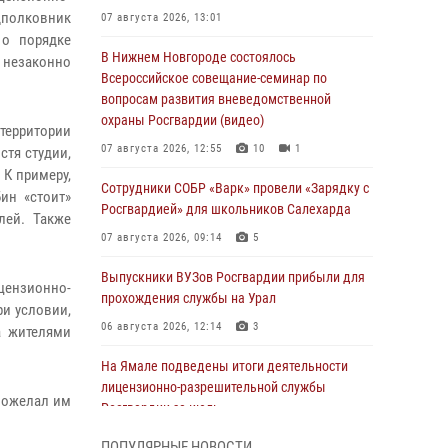
полковник
07 августа 2026, 13:01
 о порядке
В Нижнем Новгороде состоялось
 незаконно
Всероссийское совещание-семинар по
вопросам развития вневедомственной
охраны Росгвардии (видео)
территории
07 августа 2026, 12:55
10
1
стя студии,
 К примеру,
Сотрудники СОБР «Варк» провели «Зарядку с
ин «стоит»
Росгвардией» для школьников Салехарда
лей. Также
07 августа 2026, 09:14
5
Выпускники ВУЗов Росгвардии прибыли для
ицензионно-
прохождения службы на Урал
ри условии,
06 августа 2026, 12:14
3
а жителями
На Ямале подведены итоги деятельности
лицензионно-разрешительной службы
пожелал им
Росгвардии за июль
05 августа 2026, 11:50
ПОПУЛЯРНЫЕ НОВОСТИ