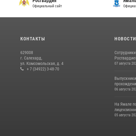
Росгвардия
Ямало
Официальный сайт
Официал
КОНТАКТЫ
НОВОСТ
629008
Сотрудники
г. Салехард,
Росгвардией
ул. Комсомольская, д. 4
07 августа 20
+ 7 (34922) 3-48-70
Выпускники
прохождени
06 августа 20
На Ямале п
лицензионн
05 августа 20