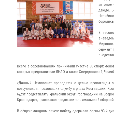
автономн
дзюдо. Б
Челябинс
боролись
В весов
вневедо
Миронов.
сержант 
пьедеста
Всего в соревнованиях принимали участие 80 спортсменов
которых представители ЯНАО, а также Свердловской, Челяб
«Данный Чемпионат проводится с целью пропаганды з
сотрудников, проходящих службу в рядах Росгвардии. Кро
будут представлять Уральский округ Росгвардиии на Всер
Краснодаре», - рассказал представитель ямальской сборной
В общекомандном зачете победу одержали борцы 93-й див