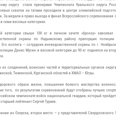
ому округу стали призерами Чемпионата Уральского округа Рос
оевые схватки на татами проходили в центре олимпийской подгото
к. За медали и право выхода в финал Всероссийского соревнования
 в семи весовых категориях.
ой категории свыше 100 кг в личном зачете «бронзу» завоевал
мственной охраны по Надымскому району прапорщик полиции 
 Его коллега — сотрудник вневедомственной охраны по г. Ноябрьс
полиции Денис Мусин в весовой категории до 90 кг поднялся на вто
ла.
 из соединений, воинских частей и территориальных органов округа
инской, Тюменской, Курганской областей и ХМАО – Югры.
дорового образа жизни, повышения боевого мастерства военно
ме того, по результатам соревнований будут отобраны лучшие спор
оссийском чемпионате войск национальной гвардии, который пройдет
 старший лейтенант Сергей Тураев.
изии из Озерска, второе место — у представителей Свердловского 