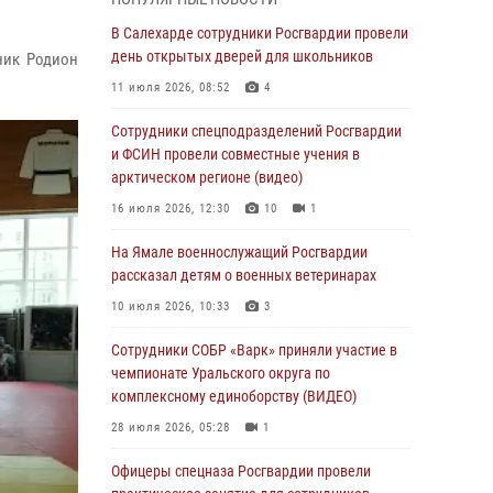
Росгвардия обеспечила общественный
В Салехарде сотрудники Росгвардии провели
порядок в период празднования Дня ВДВ на
день открытых дверей для школьников
ник Родион
Ямале
11 июля 2026, 08:52
4
03 августа 2026, 07:21
2
Сотрудники спецподразделений Росгвардии
Генерал-полковник Юрий Аверин выступил на
и ФСИН провели совместные учения в
Всероссийском молодёжном
арктическом регионе (видео)
образовательном форуме «Территория
16 июля 2026, 12:30
10
1
смыслов»
На Ямале военнослужащий Росгвардии
03 августа 2026, 06:54
2
рассказал детям о военных ветеринарах
Директор Росгвардии Герой России генерал
10 июля 2026, 10:33
3
армии Виктор Золотов поздравил
специалистов подразделений тыла с
Сотрудники СОБР «Варк» приняли участие в
профессиональным праздником
чемпионате Уральского округа по
комплексному единоборству (ВИДЕО)
01 августа 2026, 11:28
28 июля 2026, 05:28
1
Сотрудники СОБР «Варк» повышают боевое
мастерство на Ямале
Офицеры спецназа Росгвардии провели