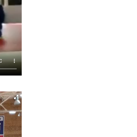
14 июля 2026, 06:53
«Росгвардия. Вехи истории»: борьба войск
правопорядка против бандитско-
националистического подполья (видео)
20 июля 2026, 09:03
1