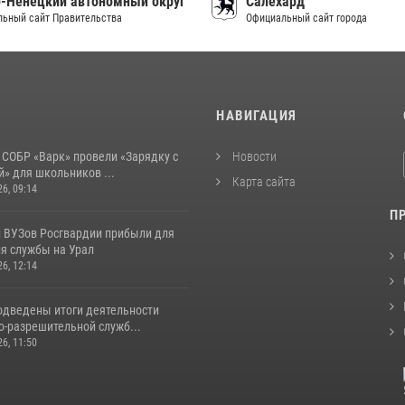
-Ненецкий автономный округ
Салехард
ьный сайт Правительства
Официальный сайт города
И
НАВИГАЦИЯ
 СОБР «Варк» провели «Зарядку с
Новости
» для школьников ...
Карта сайта
26, 09:14
П
 ВУЗов Росгвардии прибыли для
я службы на Урал
26, 12:14
одведены итоги деятельности
о-разрешительной служб...
26, 11:50