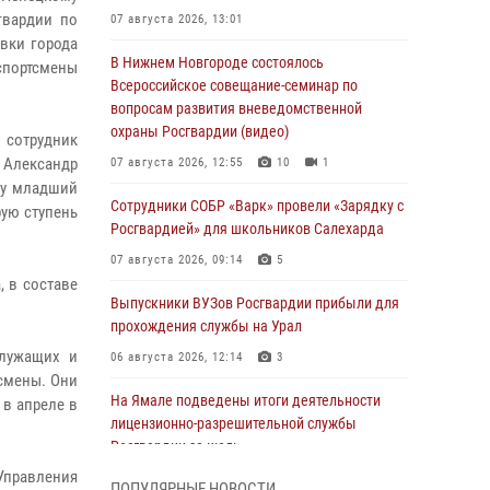
гвардии по
07 августа 2026, 13:01
вки города
В Нижнем Новгороде состоялось
 спортсмены
Всероссийское совещание-семинар по
вопросам развития вневедомственной
охраны Росгвардии (видео)
 сотрудник
Александр
07 августа 2026, 12:55
10
1
ку младший
Сотрудники СОБР «Варк» провели «Зарядку с
рую ступень
Росгвардией» для школьников Салехарда
07 августа 2026, 09:14
5
, в составе
Выпускники ВУЗов Росгвардии прибыли для
прохождения службы на Урал
служащих и
06 августа 2026, 12:14
3
тсмены. Они
На Ямале подведены итоги деятельности
 в апреле в
лицензионно-разрешительной службы
Росгвардии за июль
Управления
05 августа 2026, 11:50
ПОПУЛЯРНЫЕ НОВОСТИ