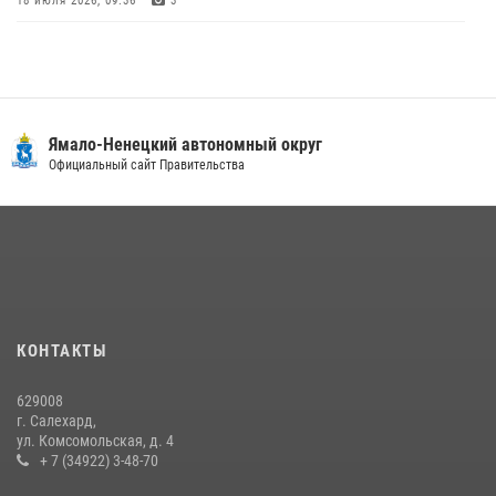
18 июля 2026, 09:36
3
«Росгвардия. Вехи истории»: войска правопорядка на охране
стратегических объектов поверженной Германии (видео)
15 июля 2026, 11:18
1
На Ямале подведены итоги работы вневедомственной охраны
Ямало-Ненецкий автономный округ
Росгвардии за первое полугодие 2026 года
Официальный сайт Правительства
14 июля 2026, 06:53
Сотрудники СОБР «Варк» провели «Зарядку с Росгвардией» для
школьников Салехарда
07 августа 2026, 09:14
5
«Росгвардия. Вехи истории»: борьба войск правопорядка против
КОНТАКТЫ
бандитско-националистического подполья (видео)
20 июля 2026, 09:03
1
629008
г. Салехард,
ул. Комсомольская, д. 4
+ 7 (34922) 3-48-70