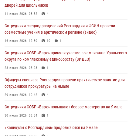
06 августа 2026, 12:14
3
дверей для школьников
На Ямале подведены итоги деятельности лицензионно-
11 июля 2026, 08:52
4
разрешительной службы Росгвардии за июль
Сотрудники спецподразделений Росгвардии и ФСИН провели
05 августа 2026, 11:50
совместные учения в арктическом регионе (видео)
Росгвардия обеспечила общественный порядок в период
16 июля 2026, 12:30
10
1
празднования Дня ВДВ на Ямале
Сотрудники СОБР «Варк» приняли участие в чемпионате Уральского
03 августа 2026, 07:21
2
округа по комплексному единоборству (ВИДЕО)
Генерал-полковник Юрий Аверин выступил на Всероссийском
28 июля 2026, 05:28
1
молодёжном образовательном форуме «Территория смыслов»
Офицеры спецназа Росгвардии провели практическое занятие для
03 августа 2026, 06:54
2
сотрудников прокуратуры на Ямале
Директор Росгвардии Герой России генерал армии Виктор Золотов
29 июля 2026, 10:42
4
поздравил специалистов подразделений тыла с профессиональным
праздником
Сотрудники СОБР «Варк» повышают боевое мастерство на Ямале
01 августа 2026, 11:28
30 июля 2026, 09:34
1
«Каникулы с Росгвардией» продолжаются на Ямале