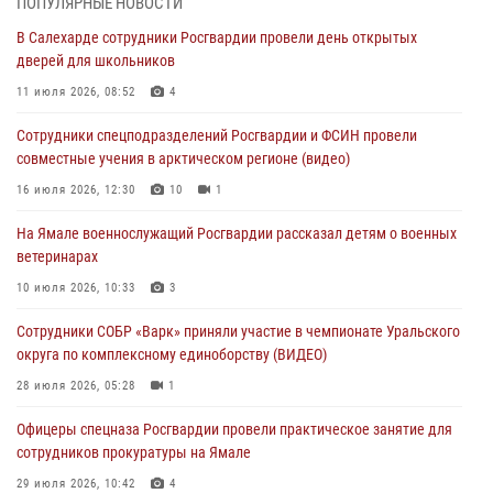
ПОПУЛЯРНЫЕ НОВОСТИ
В Салехарде сотрудники Росгвардии провели день открытых
Генерал-полковник Юрий Аверин выступил на Всероссийском
дверей для школьников
молодёжном образовательном форуме «Территория смыслов»
11 июля 2026, 08:52
4
03 августа 2026, 06:54
2
Сотрудники спецподразделений Росгвардии и ФСИН провели
Директор Росгвардии Герой России генерал армии Виктор Золотов
совместные учения в арктическом регионе (видео)
поздравил специалистов подразделений тыла с профессиональным
праздником
16 июля 2026, 12:30
10
1
01 августа 2026, 11:28
На Ямале военнослужащий Росгвардии рассказал детям о военных
ветеринарах
Сотрудники СОБР «Варк» повышают боевое мастерство на Ямале
10 июля 2026, 10:33
3
30 июля 2026, 09:34
1
Сотрудники СОБР «Варк» приняли участие в чемпионате Уральского
Офицеры спецназа Росгвардии провели практическое занятие для
округа по комплексному единоборству (ВИДЕО)
сотрудников прокуратуры на Ямале
28 июля 2026, 05:28
1
29 июля 2026, 10:42
4
Офицеры спецназа Росгвардии провели практическое занятие для
сотрудников прокуратуры на Ямале
29 июля 2026, 10:42
4