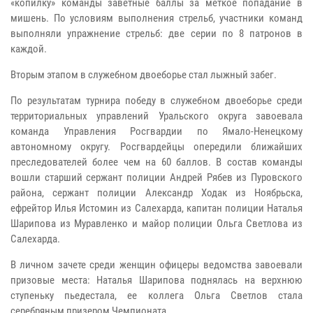
«копилку» команды заветные баллы за меткое попадание в
мишень. По условиям выполнения стрельб, участники команд
выполняли упражнение стрельб: две серии по 8 патронов в
каждой.
Вторым этапом в служебном двоеборье стал лыжный забег.
По результатам турнира победу в служебном двоеборье среди
территориальных управлений Уральского округа завоевала
команда Управления Росгвардии по Ямало-Ненецкому
автономному округу. Росгвардейцы опередили ближайших
преследователей более чем на 60 баллов. В состав команды
вошли старший сержант полиции Андрей Рябев из Пуровского
района, сержант полиции Александр Ходак из Ноябрьска,
ефрейтор Илья Истомин из Салехарда, капитан полиции Наталья
Шарипова из Муравленко и майор полиции Ольга Светлова из
Салехарда.
В личном зачете среди женщин офицеры ведомства завоевали
призовые места: Наталья Шарипова поднялась на верхнюю
ступеньку пьедестала, ее коллега Ольга Светлов стала
серебряным призером Чемпионата.