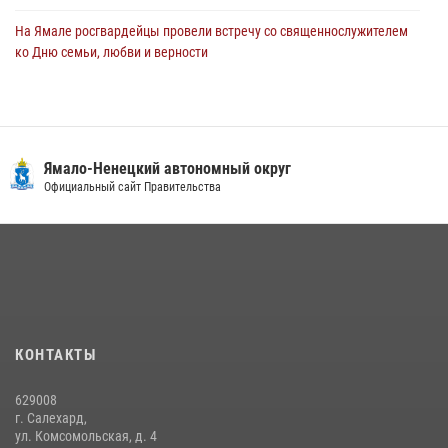
На Ямале росгвардейцы провели встречу со священнослужителем
ко Дню семьи, любви и верности
08 июля 2026, 09:28
1
Сотрудники СОБР «Варк» повышают боевое мастерство на Ямале
30 июля 2026, 09:34
1
Ямало-Ненецкий автономный округ
«Каникулы с Росгвардией» продолжаются на Ямале
Официальный сайт Правительства
18 июля 2026, 09:36
3
«Росгвардия. Вехи истории»: войска правопорядка на охране
стратегических объектов поверженной Германии (видео)
15 июля 2026, 11:18
1
На Ямале подведены итоги работы вневедомственной охраны
КОНТАКТЫ
Росгвардии за первое полугодие 2026 года
14 июля 2026, 06:53
629008
г. Салехард,
ул. Комсомольская, д. 4