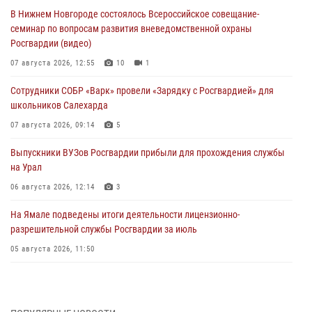
В Нижнем Новгороде состоялось Всероссийское совещание-
семинар по вопросам развития вневедомственной охраны
Росгвардии (видео)
07 августа 2026, 12:55
10
1
Сотрудники СОБР «Варк» провели «Зарядку с Росгвардией» для
школьников Салехарда
07 августа 2026, 09:14
5
Выпускники ВУЗов Росгвардии прибыли для прохождения службы
на Урал
06 августа 2026, 12:14
3
На Ямале подведены итоги деятельности лицензионно-
разрешительной службы Росгвардии за июль
05 августа 2026, 11:50
Росгвардия обеспечила общественный порядок в период
празднования Дня ВДВ на Ямале
03 августа 2026, 07:21
2