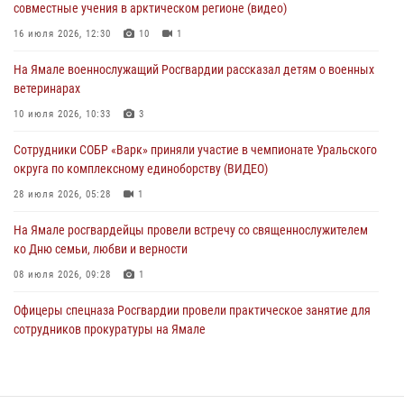
совместные учения в арктическом регионе (видео)
поздравил специалистов подразделений тыла с профессиональным
праздником
16 июля 2026, 12:30
10
1
01 августа 2026, 11:28
На Ямале военнослужащий Росгвардии рассказал детям о военных
ветеринарах
Сотрудники СОБР «Варк» повышают боевое мастерство на Ямале
10 июля 2026, 10:33
3
30 июля 2026, 09:34
1
Сотрудники СОБР «Варк» приняли участие в чемпионате Уральского
Офицеры спецназа Росгвардии провели практическое занятие для
округа по комплексному единоборству (ВИДЕО)
сотрудников прокуратуры на Ямале
28 июля 2026, 05:28
1
29 июля 2026, 10:42
4
На Ямале росгвардейцы провели встречу со священнослужителем
ко Дню семьи, любви и верности
08 июля 2026, 09:28
1
Офицеры спецназа Росгвардии провели практическое занятие для
сотрудников прокуратуры на Ямале
29 июля 2026, 10:42
4
Сотрудники СОБР «Варк» повышают боевое мастерство на Ямале