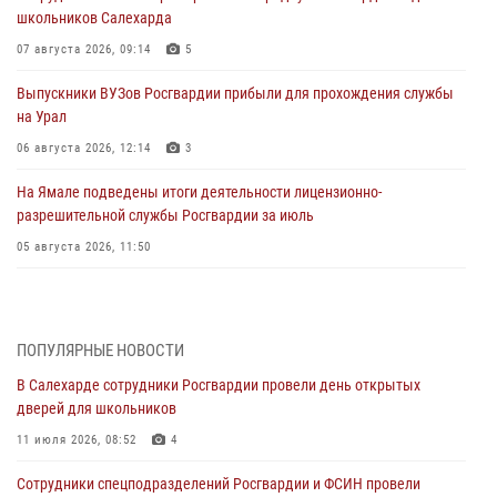
школьников Салехарда
07 августа 2026, 09:14
5
Выпускники ВУЗов Росгвардии прибыли для прохождения службы
на Урал
06 августа 2026, 12:14
3
На Ямале подведены итоги деятельности лицензионно-
разрешительной службы Росгвардии за июль
05 августа 2026, 11:50
Росгвардия обеспечила общественный порядок в период
празднования Дня ВДВ на Ямале
03 августа 2026, 07:21
2
ПОПУЛЯРНЫЕ НОВОСТИ
В Салехарде сотрудники Росгвардии провели день открытых
Генерал-полковник Юрий Аверин выступил на Всероссийском
дверей для школьников
молодёжном образовательном форуме «Территория смыслов»
11 июля 2026, 08:52
4
03 августа 2026, 06:54
2
Сотрудники спецподразделений Росгвардии и ФСИН провели
Директор Росгвардии Герой России генерал армии Виктор Золотов