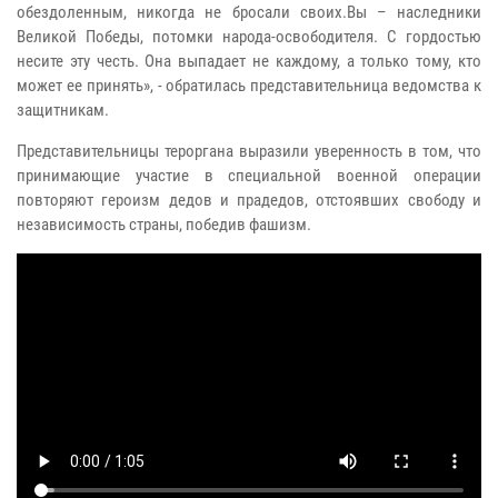
обездоленным, никогда не бросали своих.Вы – наследники
Великой Победы, потомки народа-освободителя. С гордостью
несите эту честь. Она выпадает не каждому, а только тому, кто
может ее принять», - обратилась представительница ведомства к
защитникам.
Представительницы тероргана выразили уверенность в том, что
принимающие участие в специальной военной операции
повторяют героизм дедов и прадедов, отстоявших свободу и
независимость страны, победив фашизм.