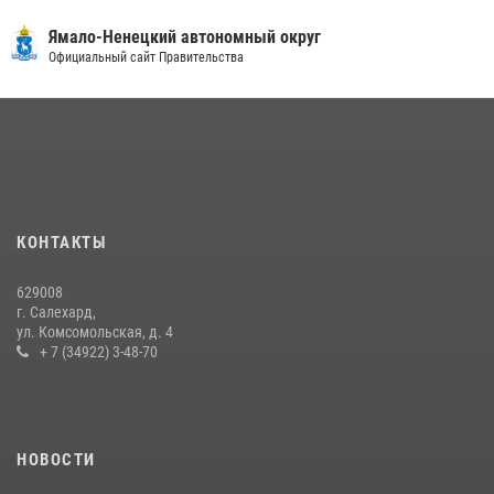
30 июля 2026, 09:34
1
Ямало-Ненецкий автономный округ
«Каникулы с Росгвардией» продолжаются на Ямале
Официальный сайт Правительства
18 июля 2026, 09:36
3
«Росгвардия. Вехи истории»: войска правопорядка на охране
стратегических объектов поверженной Германии (видео)
15 июля 2026, 11:18
1
На Ямале подведены итоги работы вневедомственной охраны
КОНТАКТЫ
Росгвардии за первое полугодие 2026 года
14 июля 2026, 06:53
629008
г. Салехард,
ул. Комсомольская, д. 4
+ 7 (34922) 3-48-70
НОВОСТИ