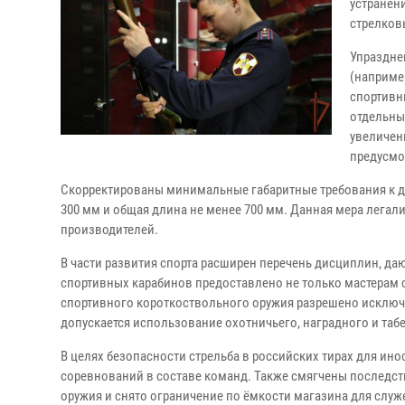
устранен
стрелков
Упраздне
(наприме
спортивн
отдельны
увеличен
предусмо
Скорректированы минимальные габаритные требования к д
300 мм и общая длина не менее 700 мм. Данная мера лега
производителей.
В части развития спорта расширен перечень дисциплин, да
спортивных карабинов предоставлено не только мастерам 
спортивного короткоствольного оружия разрешено исключи
допускается использование охотничьего, наградного и таб
В целях безопасности стрельба в российских тирах для и
соревнований в составе команд. Также смягчены последс
оружия и снято ограничение по ёмкости магазина для слу