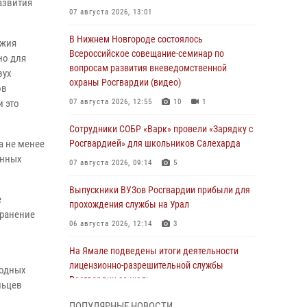
азвития
07 августа 2026, 13:01
В Нижнем Новгороде состоялось
ужия
Всероссийское совещание-семинар по
но для
вопросам развития вневедомственной
вух
охраны Росгвардии (видео)
ов
и это
07 августа 2026, 12:55
10
1
Сотрудники СОБР «Варк» провели «Зарядку с
а не менее
Росгвардией» для школьников Салехарда
енных
07 августа 2026, 09:14
5
Выпускники ВУЗов Росгвардии прибыли для
е
прохождения службы на Урал
хранение
06 августа 2026, 12:14
3
На Ямале подведены итоги деятельности
лицензионно-разрешительной службы
родных
Росгвардии за июль
льцев
05 августа 2026, 11:50
ПОПУЛЯРНЫЕ НОВОСТИ