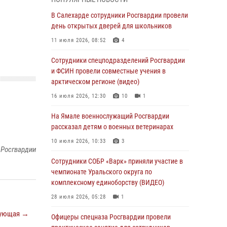
Росгвардия обеспечила общественный
В Салехарде сотрудники Росгвардии провели
порядок в период празднования Дня ВДВ на
день открытых дверей для школьников
Ямале
11 июля 2026, 08:52
4
03 августа 2026, 07:21
2
Сотрудники спецподразделений Росгвардии
Генерал-полковник Юрий Аверин выступил на
и ФСИН провели совместные учения в
Всероссийском молодёжном
арктическом регионе (видео)
образовательном форуме «Территория
16 июля 2026, 12:30
10
1
смыслов»
На Ямале военнослужащий Росгвардии
03 августа 2026, 06:54
2
рассказал детям о военных ветеринарах
Директор Росгвардии Герой России генерал
10 июля 2026, 10:33
3
армии Виктор Золотов поздравил
 Росгвардии
специалистов подразделений тыла с
Сотрудники СОБР «Варк» приняли участие в
профессиональным праздником
чемпионате Уральского округа по
комплексному единоборству (ВИДЕО)
01 августа 2026, 11:28
28 июля 2026, 05:28
1
Сотрудники СОБР «Варк» повышают боевое
ующая →
мастерство на Ямале
Офицеры спецназа Росгвардии провели