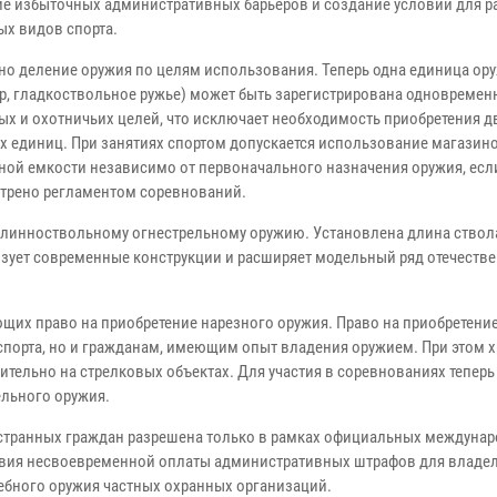
ие избыточных административных барьеров и создание условий для р
ых видов спорта.
но деление оружия по целям использования. Теперь одна единица ор
р, гладкоствольное ружье) может быть зарегистрирована одновремен
ых и охотничьих целей, что исключает необходимость приобретения д
х единиц. При занятиях спортом допускается использование магазин
ной емкости независимо от первоначального назначения оружия, есл
трено регламентом соревнований.
линноствольному огнестрельному оружию. Установлена длина ствол
лизует современные конструкции и расширяет модельный ряд отечеств
ющих право на приобретение нарезного оружия. Право на приобретени
спорта, но и гражданам, имеющим опыт владения оружием. При этом 
тельно на стрелковых объектах. Для участия в соревнованиях теперь
ельного оружия.
ностранных граждан разрешена только в рамках официальных междуна
твия несвоевременной оплаты административных штрафов для владе
жебного оружия частных охранных организаций.