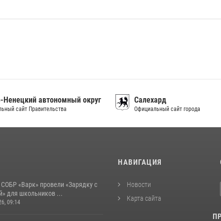
-Ненецкий автономный округ
Салехард
ьный сайт Правительства
Официальный сайт города
И
НАВИГАЦИЯ
 СОБР «Варк» провели «Зарядку с
Новости
» для школьников ...
Карта сайта
26, 09:14
П