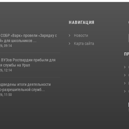
И
НАВИГАЦИЯ
 СОБР «Варк» провели «Зарядку с
Новости
» для школьников ...
Карта сайта
26, 09:14
П
 ВУЗов Росгвардии прибыли для
я службы на Урал
26, 12:14
одведены итоги деятельности
о-разрешительной служб...
26, 11:50