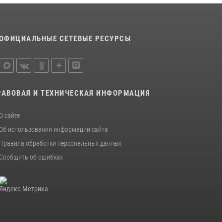
15 июля 2026, 11:18
1
На Ямале подведены итоги работы
вневедомственной охраны Росгвардии за
ОФИЦИАЛЬНЫЕ СЕТЕВЫЕ РЕСУРСЫ
первое полугодие 2026 года
14 июля 2026, 06:53
РАВОВАЯ И ТЕХНИЧЕСКАЯ ИНФОРМАЦИЯ
О сайте
Об использовании информации сайта
Правила обработки персональных данных
Сообщить об ошибках