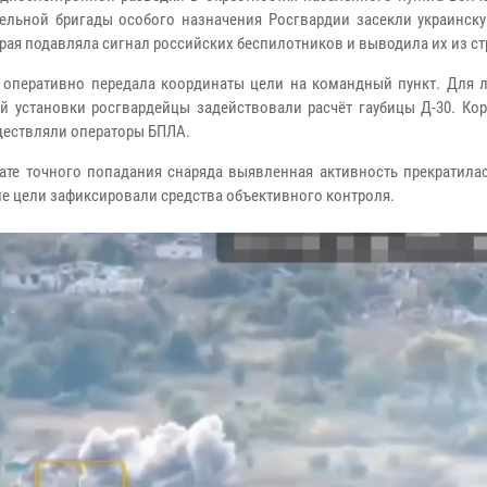
дельной бригады особого назначения Росгвардии засекли украинск
орая подавляла сигнал российских беспилотников и выводила их из ст
 оперативно передала координаты цели на командный пункт. Для 
й установки росгвардейцы задействовали расчёт гаубицы Д-30. Кор
ществляли операторы БПЛА.
тате точного попадания снаряда выявленная активность прекратила
е цели зафиксировали средства объективного контроля.