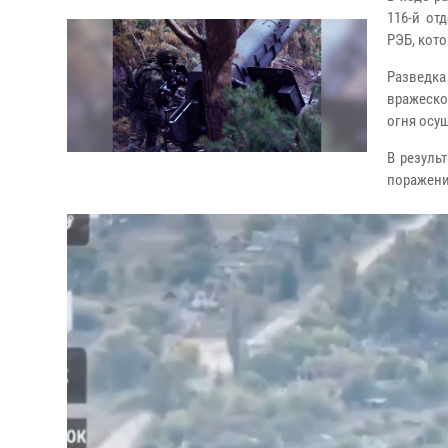
116-й от
РЭБ, кот
Разведка
вражеско
огня осу
В резуль
поражени