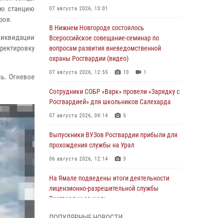
ую станцию
07 августа 2026, 13:01
роя.
В Нижнем Новгороде состоялось
ликвидации
Всероссийское совещание-семинар по
ректировку
вопросам развития вневедомственной
охраны Росгвардии (видео)
07 августа 2026, 12:55
10
1
сь. Огневое
Сотрудники СОБР «Варк» провели «Зарядку с
Росгвардией» для школьников Салехарда
07 августа 2026, 09:14
5
Выпускники ВУЗов Росгвардии прибыли для
прохождения службы на Урал
06 августа 2026, 12:14
3
На Ямале подведены итоги деятельности
лицензионно-разрешительной службы
Росгвардии за июль
05 августа 2026, 11:50
ПОПУЛЯРНЫЕ НОВОСТИ