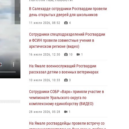
Росгвардия обеспечила общественный
В Салехарде сотрудники Росгвардии провели
порядок в период празднования Дня ВДВ на
день открытых дверей для школьников
Ямале
11 июля 2026, 08:52
4
03 августа 2026, 07:21
2
Сотрудники спецподразделений Росгвардии
Генерал-полковник Юрий Аверин выступил на
и ФСИН провели совместные учения в
Всероссийском молодёжном
арктическом регионе (видео)
образовательном форуме «Территория
16 июля 2026, 12:30
10
1
смыслов»
На Ямале военнослужащий Росгвардии
03 августа 2026, 06:54
2
рассказал детям о военных ветеринарах
Директор Росгвардии Герой России генерал
10 июля 2026, 10:33
3
армии Виктор Золотов поздравил
специалистов подразделений тыла с
Сотрудники СОБР «Варк» приняли участие в
профессиональным праздником
чемпионате Уральского округа по
комплексному единоборству (ВИДЕО)
01 августа 2026, 11:28
28 июля 2026, 05:28
1
Сотрудники СОБР «Варк» повышают боевое
мастерство на Ямале
На Ямале росгвардейцы провели встречу со