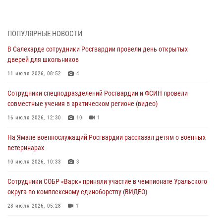
Росгвардия обеспечила общественный порядок в период
празднования Дня ВДВ на Ямале
03 августа 2026, 07:21
2
ПОПУЛЯРНЫЕ НОВОСТИ
В Салехарде сотрудники Росгвардии провели день открытых
Генерал-полковник Юрий Аверин выступил на Всероссийском
дверей для школьников
молодёжном образовательном форуме «Территория смыслов»
11 июля 2026, 08:52
4
03 августа 2026, 06:54
2
Сотрудники спецподразделений Росгвардии и ФСИН провели
Директор Росгвардии Герой России генерал армии Виктор Золотов
совместные учения в арктическом регионе (видео)
поздравил специалистов подразделений тыла с профессиональным
праздником
16 июля 2026, 12:30
10
1
01 августа 2026, 11:28
На Ямале военнослужащий Росгвардии рассказал детям о военных
ветеринарах
Сотрудники СОБР «Варк» повышают боевое мастерство на Ямале
10 июля 2026, 10:33
3
30 июля 2026, 09:34
1
Сотрудники СОБР «Варк» приняли участие в чемпионате Уральского
Офицеры спецназа Росгвардии провели практическое занятие для
округа по комплексному единоборству (ВИДЕО)
сотрудников прокуратуры на Ямале
28 июля 2026, 05:28
1
29 июля 2026, 10:42
4