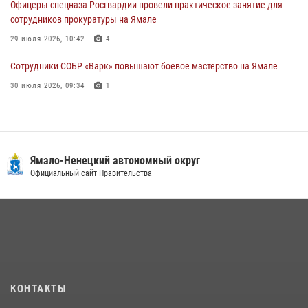
Офицеры спецназа Росгвардии провели практическое занятие для
сотрудников прокуратуры на Ямале
29 июля 2026, 10:42
4
Сотрудники СОБР «Варк» повышают боевое мастерство на Ямале
30 июля 2026, 09:34
1
«Каникулы с Росгвардией» продолжаются на Ямале
18 июля 2026, 09:36
3
«Росгвардия. Вехи истории»: войска правопорядка на охране
Ямало-Ненецкий автономный округ
стратегических объектов поверженной Германии (видео)
Официальный сайт Правительства
15 июля 2026, 11:18
1
На Ямале подведены итоги работы вневедомственной охраны
Росгвардии за первое полугодие 2026 года
14 июля 2026, 06:53
«Росгвардия. Вехи истории»: борьба войск правопорядка против
КОНТАКТЫ
бандитско-националистического подполья (видео)