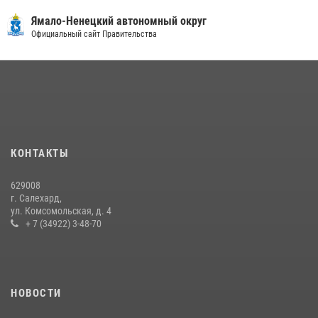
30 июля 2026, 09:34
1
Ямало-Ненецкий автономный округ
«Каникулы с Росгвардией» продолжаются на Ямале
Официальный сайт Правительства
18 июля 2026, 09:36
3
«Росгвардия. Вехи истории»: войска правопорядка на охране
стратегических объектов поверженной Германии (видео)
15 июля 2026, 11:18
1
На Ямале подведены итоги работы вневедомственной охраны
КОНТАКТЫ
Росгвардии за первое полугодие 2026 года
14 июля 2026, 06:53
629008
г. Салехард,
ул. Комсомольская, д. 4
+ 7 (34922) 3-48-70
НОВОСТИ