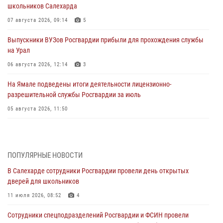
школьников Салехарда
07 августа 2026, 09:14
5
Выпускники ВУЗов Росгвардии прибыли для прохождения службы
на Урал
06 августа 2026, 12:14
3
На Ямале подведены итоги деятельности лицензионно-
разрешительной службы Росгвардии за июль
05 августа 2026, 11:50
Росгвардия обеспечила общественный порядок в период
празднования Дня ВДВ на Ямале
03 августа 2026, 07:21
2
ПОПУЛЯРНЫЕ НОВОСТИ
В Салехарде сотрудники Росгвардии провели день открытых
Генерал-полковник Юрий Аверин выступил на Всероссийском
дверей для школьников
молодёжном образовательном форуме «Территория смыслов»
11 июля 2026, 08:52
4
03 августа 2026, 06:54
2
Сотрудники спецподразделений Росгвардии и ФСИН провели
Директор Росгвардии Герой России генерал армии Виктор Золотов