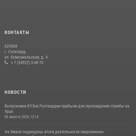
«Росгвардия. Вехи истории»: войска правопорядка на охране
стратегических объектов поверженной Германии (видео)
15 июля 2026, 11:18
1
На Ямале подведены итоги работы вневедомственной охраны
КОНТАКТЫ
Росгвардии за первое полугодие 2026 года
14 июля 2026, 06:53
629008
г. Салехард,
ул. Комсомольская, д. 4
+ 7 (34922) 3-48-70
НОВОСТИ
Выпускники ВУЗов Росгвардии прибыли для прохождения службы на
Урал
06 августа 2026, 12:14
На Ямале подведены итоги деятельности лицензионно-