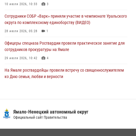
На Полярном круге Росгвардия обеспечила безопасность турнира
10 июля 2026, 10:33
3
по пляжному волейболу
Сотрудники СОБР «Варк» приняли участие в чемпионате Уральского
27 июля 2026, 09:04
3
округа по комплексному единоборству (ВИДЕО)
28 июля 2026, 05:28
1
Офицеры спецназа Росгвардии провели практическое занятие для
сотрудников прокуратуры на Ямале
29 июля 2026, 10:42
4
На Ямале росгвардейцы провели встречу со священнослужителем
ко Дню семьи, любви и верности
08 июля 2026, 09:28
1
Сотрудники СОБР «Варк» повышают боевое мастерство на Ямале
30 июля 2026, 09:34
1
Ямало-Ненецкий автономный округ
«Каникулы с Росгвардией» продолжаются на Ямале
Официальный сайт Правительства
18 июля 2026, 09:36
3