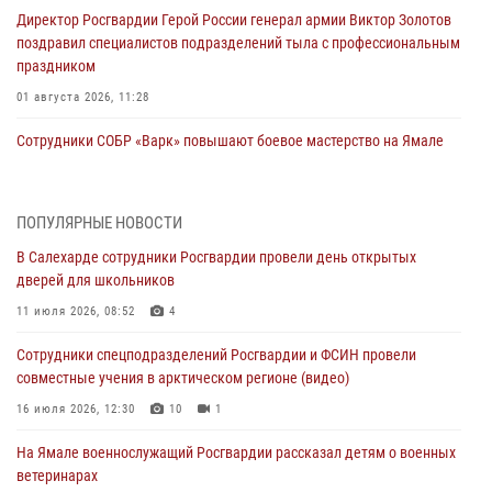
Директор Росгвардии Герой России генерал армии Виктор Золотов
поздравил специалистов подразделений тыла с профессиональным
праздником
01 августа 2026, 11:28
Сотрудники СОБР «Варк» повышают боевое мастерство на Ямале
30 июля 2026, 09:34
1
Офицеры спецназа Росгвардии провели практическое занятие для
ПОПУЛЯРНЫЕ НОВОСТИ
сотрудников прокуратуры на Ямале
В Салехарде сотрудники Росгвардии провели день открытых
29 июля 2026, 10:42
4
дверей для школьников
В Уральском округе Росгвардии состоялось заседание
11 июля 2026, 08:52
4
оперативного штаба
Сотрудники спецподразделений Росгвардии и ФСИН провели
29 июля 2026, 10:39
совместные учения в арктическом регионе (видео)
Сотрудники СОБР «Варк» приняли участие в чемпионате Уральского
16 июля 2026, 12:30
10
1
округа по комплексному единоборству (ВИДЕО)
На Ямале военнослужащий Росгвардии рассказал детям о военных
28 июля 2026, 05:28
1
ветеринарах