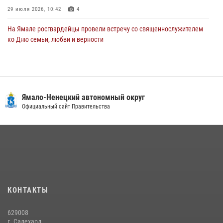
29 июля 2026, 10:42
4
На Ямале росгвардейцы провели встречу со священнослужителем
ко Дню семьи, любви и верности
08 июля 2026, 09:28
1
Сотрудники СОБР «Варк» повышают боевое мастерство на Ямале
30 июля 2026, 09:34
1
Ямало-Ненецкий автономный округ
«Каникулы с Росгвардией» продолжаются на Ямале
Официальный сайт Правительства
18 июля 2026, 09:36
3
«Росгвардия. Вехи истории»: войска правопорядка на охране
стратегических объектов поверженной Германии (видео)
15 июля 2026, 11:18
1
На Ямале подведены итоги работы вневедомственной охраны
КОНТАКТЫ
Росгвардии за первое полугодие 2026 года
14 июля 2026, 06:53
629008
г. Салехард,