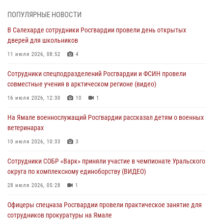
01 августа 2026, 11:28
ПОПУЛЯРНЫЕ НОВОСТИ
Сотрудники СОБР «Варк» повышают боевое мастерство на Ямале
В Салехарде сотрудники Росгвардии провели день открытых
30 июля 2026, 09:34
1
дверей для школьников
Офицеры спецназа Росгвардии провели практическое занятие для
11 июля 2026, 08:52
4
сотрудников прокуратуры на Ямале
Сотрудники спецподразделений Росгвардии и ФСИН провели
29 июля 2026, 10:42
4
совместные учения в арктическом регионе (видео)
В Уральском округе Росгвардии состоялось заседание
16 июля 2026, 12:30
10
1
оперативного штаба
На Ямале военнослужащий Росгвардии рассказал детям о военных
29 июля 2026, 10:39
ветеринарах
Сотрудники СОБР «Варк» приняли участие в чемпионате Уральского
10 июля 2026, 10:33
3
округа по комплексному единоборству (ВИДЕО)
Сотрудники СОБР «Варк» приняли участие в чемпионате Уральского
28 июля 2026, 05:28
1
округа по комплексному единоборству (ВИДЕО)
28 июля 2026, 05:28
1
Офицеры спецназа Росгвардии провели практическое занятие для
сотрудников прокуратуры на Ямале