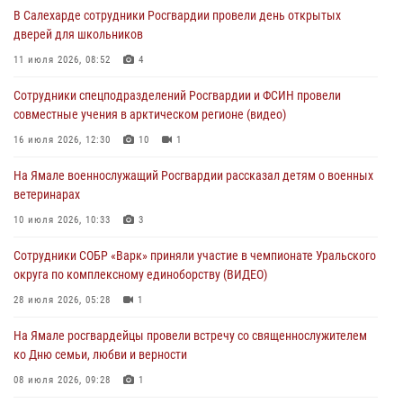
В Салехарде сотрудники Росгвардии провели день открытых
29 июля 2026, 10:39
дверей для школьников
Сотрудники СОБР «Варк» приняли участие в чемпионате Уральского
11 июля 2026, 08:52
4
округа по комплексному единоборству (ВИДЕО)
Сотрудники спецподразделений Росгвардии и ФСИН провели
28 июля 2026, 05:28
1
совместные учения в арктическом регионе (видео)
На Полярном круге Росгвардия обеспечила безопасность турнира
16 июля 2026, 12:30
10
1
по пляжному волейболу
На Ямале военнослужащий Росгвардии рассказал детям о военных
27 июля 2026, 09:04
3
ветеринарах
Акция «Каникулы с Росгвардией» продолжается на Ямале
10 июля 2026, 10:33
3
24 июля 2026, 03:34
3
Сотрудники СОБР «Варк» приняли участие в чемпионате Уральского
округа по комплексному единоборству (ВИДЕО)
28 июля 2026, 05:28
1
На Ямале росгвардейцы провели встречу со священнослужителем
ко Дню семьи, любви и верности
08 июля 2026, 09:28
1