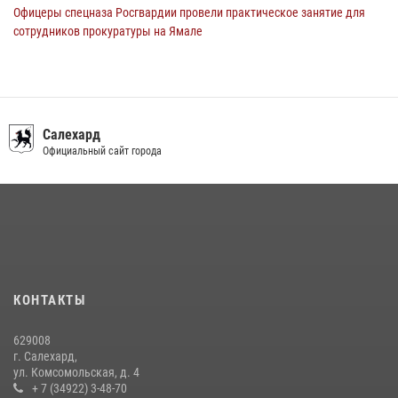
Офицеры спецназа Росгвардии провели практическое занятие для
сотрудников прокуратуры на Ямале
29 июля 2026, 10:42
4
«Каникулы с Росгвардией» продолжаются на Ямале
18 июля 2026, 09:36
3
Салехард
Сотрудники СОБР «Варк» повышают боевое мастерство на Ямале
Официальный сайт города
30 июля 2026, 09:34
1
«Росгвардия. Вехи истории»: войска правопорядка на охране
стратегических объектов поверженной Германии (видео)
15 июля 2026, 11:18
1
На Ямале подведены итоги работы вневедомственной охраны
КОНТАКТЫ
Росгвардии за первое полугодие 2026 года
14 июля 2026, 06:53
629008
г. Салехард,
ул. Комсомольская, д. 4
+ 7 (34922) 3-48-70