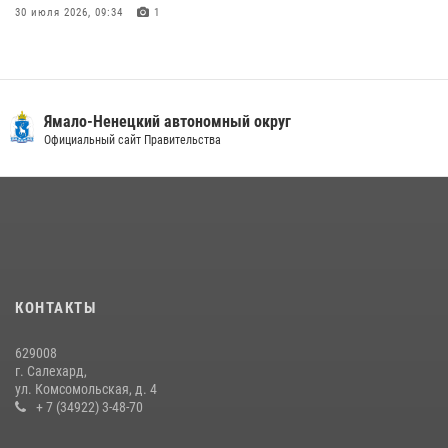
30 июля 2026, 09:34
1
«Каникулы с Росгвардией» продолжаются на Ямале
18 июля 2026, 09:36
3
«Росгвардия. Вехи истории»: войска правопорядка на охране
Ямало-Ненецкий автономный округ
стратегических объектов поверженной Германии (видео)
Официальный сайт Правительства
15 июля 2026, 11:18
1
На Ямале подведены итоги работы вневедомственной охраны
Росгвардии за первое полугодие 2026 года
14 июля 2026, 06:53
«Росгвардия. Вехи истории»: борьба войск правопорядка против
КОНТАКТЫ
бандитско-националистического подполья (видео)
20 июля 2026, 09:03
1
629008
г. Салехард,
ул. Комсомольская, д. 4
+ 7 (34922) 3-48-70