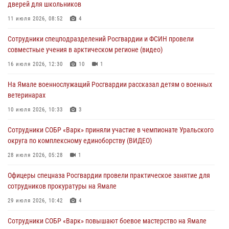
дверей для школьников
молодёжном образовательном форуме «Территория смыслов»
11 июля 2026, 08:52
4
03 августа 2026, 06:54
2
Сотрудники спецподразделений Росгвардии и ФСИН провели
Директор Росгвардии Герой России генерал армии Виктор Золотов
совместные учения в арктическом регионе (видео)
поздравил специалистов подразделений тыла с профессиональным
праздником
16 июля 2026, 12:30
10
1
01 августа 2026, 11:28
На Ямале военнослужащий Росгвардии рассказал детям о военных
ветеринарах
Сотрудники СОБР «Варк» повышают боевое мастерство на Ямале
10 июля 2026, 10:33
3
30 июля 2026, 09:34
1
Сотрудники СОБР «Варк» приняли участие в чемпионате Уральского
Офицеры спецназа Росгвардии провели практическое занятие для
округа по комплексному единоборству (ВИДЕО)
сотрудников прокуратуры на Ямале
28 июля 2026, 05:28
1
29 июля 2026, 10:42
4
Офицеры спецназа Росгвардии провели практическое занятие для
сотрудников прокуратуры на Ямале
29 июля 2026, 10:42
4
Сотрудники СОБР «Варк» повышают боевое мастерство на Ямале