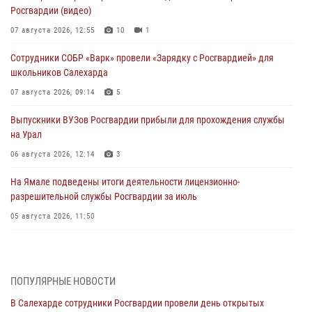
Росгвардии (видео)
07 августа 2026, 12:55
10
1
Сотрудники СОБР «Варк» провели «Зарядку с Росгвардией» для
школьников Салехарда
07 августа 2026, 09:14
5
Выпускники ВУЗов Росгвардии прибыли для прохождения службы
на Урал
06 августа 2026, 12:14
3
На Ямале подведены итоги деятельности лицензионно-
разрешительной службы Росгвардии за июль
05 августа 2026, 11:50
Росгвардия обеспечила общественный порядок в период
празднования Дня ВДВ на Ямале
03 августа 2026, 07:21
2
ПОПУЛЯРНЫЕ НОВОСТИ
В Салехарде сотрудники Росгвардии провели день открытых
Генерал-полковник Юрий Аверин выступил на Всероссийском