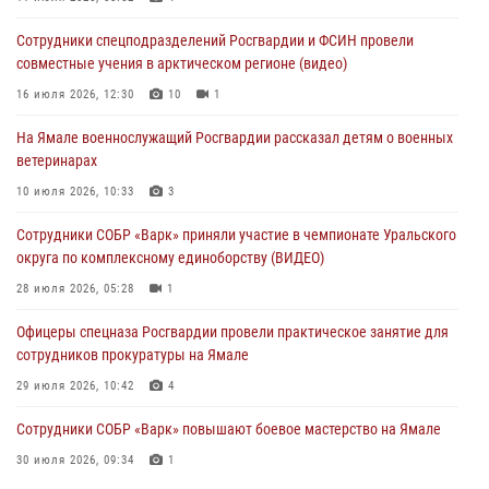
03 августа 2026, 06:54
2
Сотрудники спецподразделений Росгвардии и ФСИН провели
Директор Росгвардии Герой России генерал армии Виктор Золотов
совместные учения в арктическом регионе (видео)
поздравил специалистов подразделений тыла с профессиональным
праздником
16 июля 2026, 12:30
10
1
01 августа 2026, 11:28
На Ямале военнослужащий Росгвардии рассказал детям о военных
ветеринарах
Сотрудники СОБР «Варк» повышают боевое мастерство на Ямале
10 июля 2026, 10:33
3
30 июля 2026, 09:34
1
Сотрудники СОБР «Варк» приняли участие в чемпионате Уральского
Офицеры спецназа Росгвардии провели практическое занятие для
округа по комплексному единоборству (ВИДЕО)
сотрудников прокуратуры на Ямале
28 июля 2026, 05:28
1
29 июля 2026, 10:42
4
Офицеры спецназа Росгвардии провели практическое занятие для
сотрудников прокуратуры на Ямале
29 июля 2026, 10:42
4
Сотрудники СОБР «Варк» повышают боевое мастерство на Ямале
30 июля 2026, 09:34
1