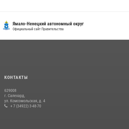
«Каникулы с Росгвардией» продолжаются на Ямале
18 июля 2026, 09:36
3
«Росгвардия. Вехи истории»: войска правопорядка на охране
Ямало-Ненецкий автономный округ
стратегических объектов поверженной Германии (видео)
Официальный сайт Правительства
15 июля 2026, 11:18
1
На Ямале подведены итоги работы вневедомственной охраны
Росгвардии за первое полугодие 2026 года
14 июля 2026, 06:53
«Росгвардия. Вехи истории»: борьба войск правопорядка против
КОНТАКТЫ
бандитско-националистического подполья (видео)
20 июля 2026, 09:03
1
629008
г. Салехард,
ул. Комсомольская, д. 4
+ 7 (34922) 3-48-70