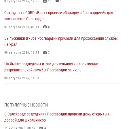
07 августа 2026, 12:55
10
1
Сотрудники СОБР «Варк» провели «Зарядку с Росгвардией» для
школьников Салехарда
07 августа 2026, 09:14
5
Выпускники ВУЗов Росгвардии прибыли для прохождения службы
на Урал
06 августа 2026, 12:14
3
На Ямале подведены итоги деятельности лицензионно-
разрешительной службы Росгвардии за июль
05 августа 2026, 11:50
Росгвардия обеспечила общественный порядок в период
празднования Дня ВДВ на Ямале
03 августа 2026, 07:21
2
ПОПУЛЯРНЫЕ НОВОСТИ
В Салехарде сотрудники Росгвардии провели день открытых
Генерал-полковник Юрий Аверин выступил на Всероссийском
дверей для школьников
молодёжном образовательном форуме «Территория смыслов»
11 июля 2026, 08:52
4