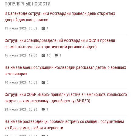
В Уральском округе Росгвардии состоялось заседание
ПОПУЛЯРНЫЕ НОВОСТИ
оперативного штаба
В Салехарде сотрудники Росгвардии провели день открытых
29 июля 2026, 10:39
дверей для школьников
Сотрудники СОБР «Варк» приняли участие в чемпионате Уральского
11 июля 2026, 08:52
4
округа по комплексному единоборству (ВИДЕО)
Сотрудники спецподразделений Росгвардии и ФСИН провели
28 июля 2026, 05:28
1
совместные учения в арктическом регионе (видео)
На Полярном круге Росгвардия обеспечила безопасность турнира
16 июля 2026, 12:30
10
1
по пляжному волейболу
На Ямале военнослужащий Росгвардии рассказал детям о военных
27 июля 2026, 09:04
3
ветеринарах
Акция «Каникулы с Росгвардией» продолжается на Ямале
10 июля 2026, 10:33
3
24 июля 2026, 03:34
3
Сотрудники СОБР «Варк» приняли участие в чемпионате Уральского
округа по комплексному единоборству (ВИДЕО)
28 июля 2026, 05:28
1
На Ямале росгвардейцы провели встречу со священнослужителем
ко Дню семьи, любви и верности