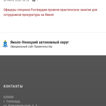
08 июля 2026, 09:28
1
Офицеры спецназа Росгвардии провели практическое занятие для
сотрудников прокуратуры на Ямале
29 июля 2026, 10:42
4
«Каникулы с Росгвардией» продолжаются на Ямале
18 июля 2026, 09:36
3
Ямало-Ненецкий автономный округ
Сотрудники СОБР «Варк» повышают боевое мастерство на Ямале
Официальный сайт Правительства
30 июля 2026, 09:34
1
«Росгвардия. Вехи истории»: войска правопорядка на охране
стратегических объектов поверженной Германии (видео)
15 июля 2026, 11:18
1
На Ямале подведены итоги работы вневедомственной охраны
КОНТАКТЫ
Росгвардии за первое полугодие 2026 года
14 июля 2026, 06:53
629008
г. Салехард,
ул. Комсомольская, д. 4