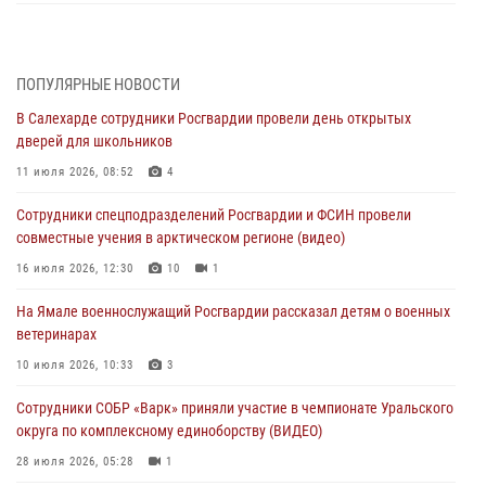
Росгвардия обеспечила общественный порядок в период
празднования Дня ВДВ на Ямале
03 августа 2026, 07:21
2
ПОПУЛЯРНЫЕ НОВОСТИ
В Салехарде сотрудники Росгвардии провели день открытых
Генерал-полковник Юрий Аверин выступил на Всероссийском
дверей для школьников
молодёжном образовательном форуме «Территория смыслов»
11 июля 2026, 08:52
4
03 августа 2026, 06:54
2
Сотрудники спецподразделений Росгвардии и ФСИН провели
Директор Росгвардии Герой России генерал армии Виктор Золотов
совместные учения в арктическом регионе (видео)
поздравил специалистов подразделений тыла с профессиональным
праздником
16 июля 2026, 12:30
10
1
01 августа 2026, 11:28
На Ямале военнослужащий Росгвардии рассказал детям о военных
ветеринарах
Сотрудники СОБР «Варк» повышают боевое мастерство на Ямале
10 июля 2026, 10:33
3
30 июля 2026, 09:34
1
Сотрудники СОБР «Варк» приняли участие в чемпионате Уральского
Офицеры спецназа Росгвардии провели практическое занятие для
округа по комплексному единоборству (ВИДЕО)
сотрудников прокуратуры на Ямале
28 июля 2026, 05:28
1
29 июля 2026, 10:42
4