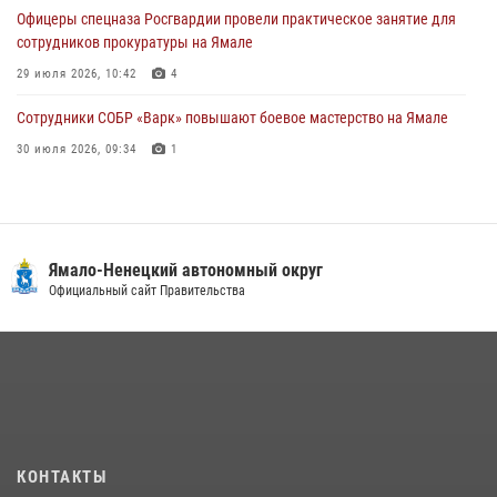
Офицеры спецназа Росгвардии провели практическое занятие для
сотрудников прокуратуры на Ямале
29 июля 2026, 10:42
4
Сотрудники СОБР «Варк» повышают боевое мастерство на Ямале
30 июля 2026, 09:34
1
«Каникулы с Росгвардией» продолжаются на Ямале
18 июля 2026, 09:36
3
«Росгвардия. Вехи истории»: войска правопорядка на охране
Ямало-Ненецкий автономный округ
стратегических объектов поверженной Германии (видео)
Официальный сайт Правительства
15 июля 2026, 11:18
1
На Ямале подведены итоги работы вневедомственной охраны
Росгвардии за первое полугодие 2026 года
14 июля 2026, 06:53
«Росгвардия. Вехи истории»: борьба войск правопорядка против
КОНТАКТЫ
бандитско-националистического подполья (видео)