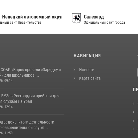
-Ненецкий автономный округ
Салехард
ьный сайт Правительства
Официальный сайт города
И
НАВИГАЦИЯ
 СОБР «Варк» провели «Зарядку с
Новости
» для школьников ...
Карта сайта
26, 09:14
П
 ВУЗов Росгвардии прибыли для
я службы на Урал
26, 12:14
одведены итоги деятельности
о-разрешительной служб...
26, 11:50