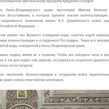
, посвященная христианскому празднику Крещения Господня.
ель Князь-Владимирского храма протоиерей Максим Беликов
чное богослужение, в котором приняли участие военнослужащие
 оперативного назначения имени Ф.Э. Дзержинского войск на
Российской Федерации.
сим провел чин Великого освящения воды, окропил водой верующ
семьи военнослужащих и сотрудников Росгвардии. Также все желаю
святой воды, освященной в Князь-Владимирском храме.
наших сердец, меняя их к лучшему. Чтобы мы находили силы и му
ую в эти дни подает нам Церковь, послужила во исцеление душевное
тель после литургии.
ких омовениях. Военнослужащие и сотрудники войск национальн
ом храме сорока севастийских мучеников.