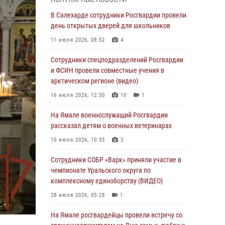
Росгвардия обеспечила общественный
В Салехарде сотрудники Росгвардии провели
порядок в период празднования Дня ВДВ на
день открытых дверей для школьников
Ямале
11 июля 2026, 08:52
4
03 августа 2026, 07:21
2
Сотрудники спецподразделений Росгвардии
Генерал-полковник Юрий Аверин выступил на
и ФСИН провели совместные учения в
Всероссийском молодёжном
арктическом регионе (видео)
образовательном форуме «Территория
16 июля 2026, 12:30
10
1
смыслов»
На Ямале военнослужащий Росгвардии
03 августа 2026, 06:54
2
рассказал детям о военных ветеринарах
Директор Росгвардии Герой России генерал
10 июля 2026, 10:33
3
армии Виктор Золотов поздравил
специалистов подразделений тыла с
Сотрудники СОБР «Варк» приняли участие в
профессиональным праздником
чемпионате Уральского округа по
комплексному единоборству (ВИДЕО)
01 августа 2026, 11:28
28 июля 2026, 05:28
1
Сотрудники СОБР «Варк» повышают боевое
мастерство на Ямале
На Ямале росгвардейцы провели встречу со