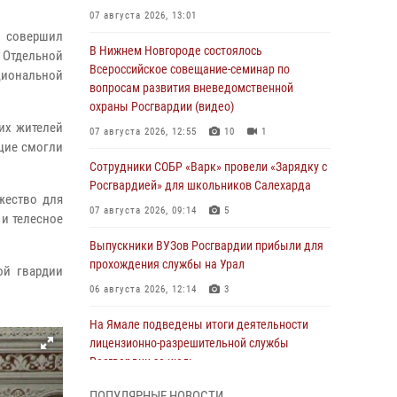
07 августа 2026, 13:01
 совершил
В Нижнем Новгороде состоялось
 Отдельной
Всероссийское совещание-семинар по
циональной
вопросам развития вневедомственной
охраны Росгвардии (видео)
их жителей
07 августа 2026, 12:55
10
1
щие смогли
Сотрудники СОБР «Варк» провели «Зарядку с
Росгвардией» для школьников Салехарда
жество для
07 августа 2026, 09:14
5
 и телесное
Выпускники ВУЗов Росгвардии прибыли для
прохождения службы на Урал
ой гвардии
06 августа 2026, 12:14
3
На Ямале подведены итоги деятельности
лицензионно-разрешительной службы
Росгвардии за июль
05 августа 2026, 11:50
ПОПУЛЯРНЫЕ НОВОСТИ