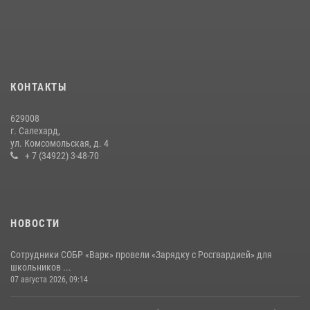
На Ямале подведены итоги работы вневедомственной охраны
Росгвардии за первое полугодие 2026 года
14 июля 2026, 06:53
«Росгвардия. Вехи истории»: борьба войск правопорядка против
КОНТАКТЫ
бандитско-националистического подполья (видео)
20 июля 2026, 09:03
1
629008
г. Салехард,
ул. Комсомольская, д. 4
+ 7 (34922) 3-48-70
НОВОСТИ
Сотрудники СОБР «Варк» провели «Зарядку с Росгвардией» для
школьников ...
07 августа 2026, 09:14