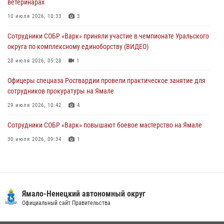
ветеринарах
Сотрудники СОБР «Варк» повышают боевое мастерство на Ямале
10 июля 2026, 10:33
3
30 июля 2026, 09:34
1
Сотрудники СОБР «Варк» приняли участие в чемпионате Уральского
Офицеры спецназа Росгвардии провели практическое занятие для
округа по комплексному единоборству (ВИДЕО)
сотрудников прокуратуры на Ямале
28 июля 2026, 05:28
1
29 июля 2026, 10:42
4
Офицеры спецназа Росгвардии провели практическое занятие для
сотрудников прокуратуры на Ямале
29 июля 2026, 10:42
4
Сотрудники СОБР «Варк» повышают боевое мастерство на Ямале
30 июля 2026, 09:34
1
«Каникулы с Росгвардией» продолжаются на Ямале
18 июля 2026, 09:36
3
«Росгвардия. Вехи истории»: войска правопорядка на охране
Ямало-Ненецкий автономный округ
стратегических объектов поверженной Германии (видео)
Официальный сайт Правительства
15 июля 2026, 11:18
1