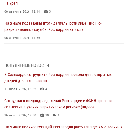
на Урал
06 августа 2026, 12:14
3
На Ямале подведены итоги деятельности лицензионно-
разрешительной службы Росгвардии за июль
05 августа 2026, 11:50
Росгвардия обеспечила общественный порядок в период
празднования Дня ВДВ на Ямале
03 августа 2026, 07:21
2
ПОПУЛЯРНЫЕ НОВОСТИ
В Салехарде сотрудники Росгвардии провели день открытых
Генерал-полковник Юрий Аверин выступил на Всероссийском
дверей для школьников
молодёжном образовательном форуме «Территория смыслов»
11 июля 2026, 08:52
4
03 августа 2026, 06:54
2
Сотрудники спецподразделений Росгвардии и ФСИН провели
Директор Росгвардии Герой России генерал армии Виктор Золотов
совместные учения в арктическом регионе (видео)
поздравил специалистов подразделений тыла с профессиональным
праздником
16 июля 2026, 12:30
10
1
01 августа 2026, 11:28
На Ямале военнослужащий Росгвардии рассказал детям о военных