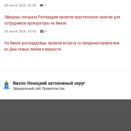
28 июля 2026, 05:28
1
Офицеры спецназа Росгвардии провели практическое занятие для
сотрудников прокуратуры на Ямале
29 июля 2026, 10:42
4
На Ямале росгвардейцы провели встречу со священнослужителем
ко Дню семьи, любви и верности
08 июля 2026, 09:28
1
Сотрудники СОБР «Варк» повышают боевое мастерство на Ямале
30 июля 2026, 09:34
1
Ямало-Ненецкий автономный округ
«Каникулы с Росгвардией» продолжаются на Ямале
Официальный сайт Правительства
18 июля 2026, 09:36
3
«Росгвардия. Вехи истории»: войска правопорядка на охране
стратегических объектов поверженной Германии (видео)
15 июля 2026, 11:18
1