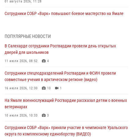
01 августа 2026, 11:28
Сотрудники СОБР «Варк» повышают боевое мастерство на Ямале
30 июля 2026, 09:34
1
Офицеры спецназа Росгвардии провели практическое занятие для
ПОПУЛЯРНЫЕ НОВОСТИ
сотрудников прокуратуры на Ямале
В Салехарде сотрудники Росгвардии провели день открытых
29 июля 2026, 10:42
4
дверей для школьников
В Уральском округе Росгвардии состоялось заседание
11 июля 2026, 08:52
4
оперативного штаба
Сотрудники спецподразделений Росгвардии и ФСИН провели
29 июля 2026, 10:39
совместные учения в арктическом регионе (видео)
Сотрудники СОБР «Варк» приняли участие в чемпионате Уральского
16 июля 2026, 12:30
10
1
округа по комплексному единоборству (ВИДЕО)
На Ямале военнослужащий Росгвардии рассказал детям о военных
28 июля 2026, 05:28
1
ветеринарах
На Полярном круге Росгвардия обеспечила безопасность турнира
10 июля 2026, 10:33
3
по пляжному волейболу
Сотрудники СОБР «Варк» приняли участие в чемпионате Уральского
27 июля 2026, 09:04
3
округа по комплексному единоборству (ВИДЕО)