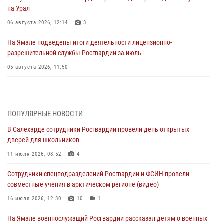
на Урал
06 августа 2026, 12:14
3
На Ямале подведены итоги деятельности лицензионно-
разрешительной службы Росгвардии за июль
05 августа 2026, 11:50
Росгвардия обеспечила общественный порядок в период
празднования Дня ВДВ на Ямале
03 августа 2026, 07:21
2
ПОПУЛЯРНЫЕ НОВОСТИ
В Салехарде сотрудники Росгвардии провели день открытых
Генерал-полковник Юрий Аверин выступил на Всероссийском
дверей для школьников
молодёжном образовательном форуме «Территория смыслов»
11 июля 2026, 08:52
4
03 августа 2026, 06:54
2
Сотрудники спецподразделений Росгвардии и ФСИН провели
Директор Росгвардии Герой России генерал армии Виктор Золотов
совместные учения в арктическом регионе (видео)
поздравил специалистов подразделений тыла с профессиональным
праздником
16 июля 2026, 12:30
10
1
01 августа 2026, 11:28
На Ямале военнослужащий Росгвардии рассказал детям о военных