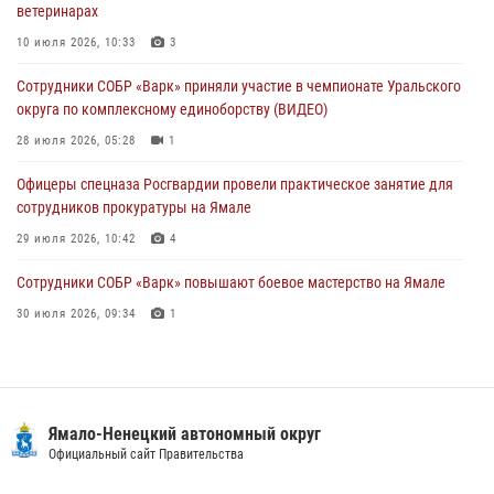
ветеринарах
Сотрудники СОБР «Варк» повышают боевое мастерство на Ямале
10 июля 2026, 10:33
3
30 июля 2026, 09:34
1
Сотрудники СОБР «Варк» приняли участие в чемпионате Уральского
Офицеры спецназа Росгвардии провели практическое занятие для
округа по комплексному единоборству (ВИДЕО)
сотрудников прокуратуры на Ямале
28 июля 2026, 05:28
1
29 июля 2026, 10:42
4
Офицеры спецназа Росгвардии провели практическое занятие для
сотрудников прокуратуры на Ямале
29 июля 2026, 10:42
4
Сотрудники СОБР «Варк» повышают боевое мастерство на Ямале
30 июля 2026, 09:34
1
«Каникулы с Росгвардией» продолжаются на Ямале
18 июля 2026, 09:36
3
«Росгвардия. Вехи истории»: войска правопорядка на охране
Ямало-Ненецкий автономный округ
стратегических объектов поверженной Германии (видео)
Официальный сайт Правительства
15 июля 2026, 11:18
1