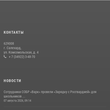
На Ямале подведены итоги работы вневедомственной охраны
Росгвардии за первое полугодие 2026 года
14 июля 2026, 06:53
«Росгвардия. Вехи истории»: борьба войск правопорядка против
КОНТАКТЫ
бандитско-националистического подполья (видео)
20 июля 2026, 09:03
1
629008
г. Салехард,
ул. Комсомольская, д. 4
+ 7 (34922) 3-48-70
НОВОСТИ
Сотрудники СОБР «Варк» провели «Зарядку с Росгвардией» для
школьников ...
07 августа 2026, 09:14