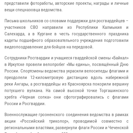
представили фотоработы, авторские проекты, награды и личные
вещи спецназовца ведомства.
Письма школьников со словами поддержки для росгвардейцев –
участников СВО направили из Республики Калмыкия и
Салехарда, а в Кургане в честь государственного праздника
кадеты подшефного образовательного учреждения подготовили
видеопоздравление для бойцов на передовой.
Сотрудники Росгвардии и учащиеся гвардейской смены «Байкал»
в Иркутске провели велопробег «Мы едины», посвящённый Дню
России. Спортсмены ведомства украсили велосипеды флагами и
преодолели 12-километровую дистанцию вдоль набережной
реки Ангары, а росгвардейцы из Красноярска покорили вершину
потухшего вулкана. На самой высокой точке Торгашинского
хребта «Черная сопка» они сфотографировались с флагами
России и Росгвардии.
Военнослужащие грозненского соединения ведомства в рамках
акции «Российский триколор», проводимой совместно с
региональными властями, развернули флаги России и Чеченской