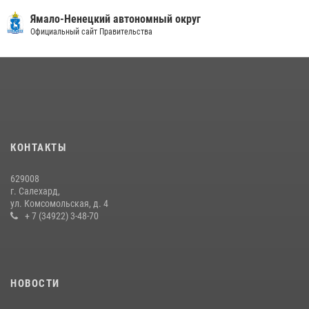
30 июля 2026, 09:34
1
Ямало-Ненецкий автономный округ
«Каникулы с Росгвардией» продолжаются на Ямале
Официальный сайт Правительства
18 июля 2026, 09:36
3
«Росгвардия. Вехи истории»: войска правопорядка на охране
стратегических объектов поверженной Германии (видео)
15 июля 2026, 11:18
1
На Ямале подведены итоги работы вневедомственной охраны
КОНТАКТЫ
Росгвардии за первое полугодие 2026 года
14 июля 2026, 06:53
629008
г. Салехард,
ул. Комсомольская, д. 4
+ 7 (34922) 3-48-70
НОВОСТИ