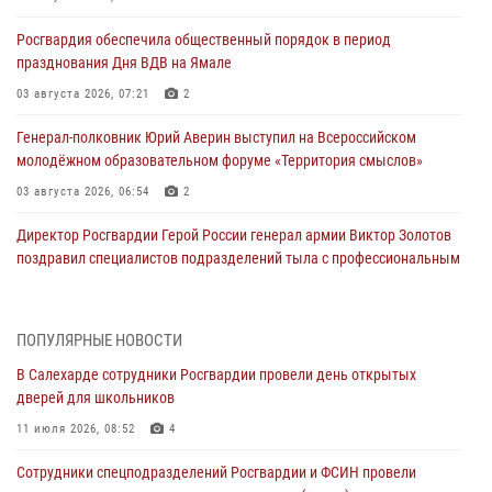
Росгвардия обеспечила общественный порядок в период
празднования Дня ВДВ на Ямале
03 августа 2026, 07:21
2
Генерал-полковник Юрий Аверин выступил на Всероссийском
молодёжном образовательном форуме «Территория смыслов»
03 августа 2026, 06:54
2
Директор Росгвардии Герой России генерал армии Виктор Золотов
поздравил специалистов подразделений тыла с профессиональным
праздником
01 августа 2026, 11:28
ПОПУЛЯРНЫЕ НОВОСТИ
Сотрудники СОБР «Варк» повышают боевое мастерство на Ямале
В Салехарде сотрудники Росгвардии провели день открытых
30 июля 2026, 09:34
1
дверей для школьников
Офицеры спецназа Росгвардии провели практическое занятие для
11 июля 2026, 08:52
4
сотрудников прокуратуры на Ямале
Сотрудники спецподразделений Росгвардии и ФСИН провели
29 июля 2026, 10:42
4