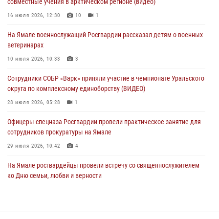
совместные учения в арктическом регионе (видео)
В Уральском округе Росгвардии состоялось заседание
16 июля 2026, 12:30
10
1
оперативного штаба
На Ямале военнослужащий Росгвардии рассказал детям о военных
29 июля 2026, 10:39
ветеринарах
Сотрудники СОБР «Варк» приняли участие в чемпионате Уральского
10 июля 2026, 10:33
3
округа по комплексному единоборству (ВИДЕО)
Сотрудники СОБР «Варк» приняли участие в чемпионате Уральского
28 июля 2026, 05:28
1
округа по комплексному единоборству (ВИДЕО)
28 июля 2026, 05:28
1
Офицеры спецназа Росгвардии провели практическое занятие для
сотрудников прокуратуры на Ямале
29 июля 2026, 10:42
4
На Ямале росгвардейцы провели встречу со священнослужителем
ко Дню семьи, любви и верности
08 июля 2026, 09:28
1
Сотрудники СОБР «Варк» повышают боевое мастерство на Ямале