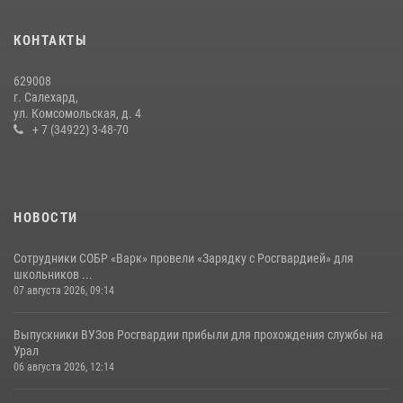
На Ямале подведены итоги работы вневедомственной охраны
КОНТАКТЫ
Росгвардии за первое полугодие 2026 года
14 июля 2026, 06:53
629008
г. Салехард,
ул. Комсомольская, д. 4
+ 7 (34922) 3-48-70
НОВОСТИ
Сотрудники СОБР «Варк» провели «Зарядку с Росгвардией» для
школьников ...
07 августа 2026, 09:14
Выпускники ВУЗов Росгвардии прибыли для прохождения службы на
Урал
06 августа 2026, 12:14