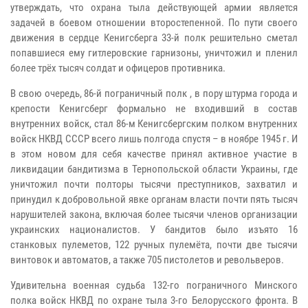
утверждать, что охрана тыла действующей армии является
задачей в боевом отношении второстепенной. По пути своего
движения в сердце Кенигсберга 33-й полк решительно сметал
попавшиеся ему гитлеровские гарнизоны, уничтожил и пленил
более трёх тысяч солдат и офицеров противника.
В свою очередь, 86-й пограничный полк , в пору штурма города и
крепости Кенигсберг формально не входивший в состав
внутренних войск, стал 86-м Кенигсбергским полком внутренних
войск НКВД СССР всего лишь полгода спустя – в ноябре 1945 г. И
в этом новом для себя качестве принял активное участие в
ликвидации бандитизма в Тернопольской области Украины, где
уничтожил почти полторы тысячи преступников, захватил и
принудил к добровольной явке органам власти почти пять тысяч
нарушителей закона, включая более тысячи членов организации
украинских националистов. У бандитов было изъято 16
станковых пулеметов, 122 ручных пулемёта, почти две тысячи
винтовок и автоматов, а также 705 пистолетов и револьверов.
Удивительна военная судьба 132-го пограничного Минского
полка войск НКВД по охране тыла 3-го Белорусского фронта. В