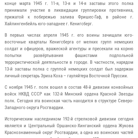
конце марта 1945 г. 11-я, 13-я и 14-я заставы этого полка
принимали участие в ликвидации группировки противника,
прижатой к побережью залива Фришес-Гаф, в районе г.
Хайлингенбейль юго-западнее г. Кенигсберг.
В первых числах апреля 1945 г. его воины зачищали юго-
восточные кварталы Кенигсберга от мелких групп немецких
солдат и офицеров, вражеской агентуры и пресекали на корню
попытки развёртывания фашистами подпольной
террористической деятельности в городе. В частности, нарядом
13-й заставы полка с группой немецких солдат был задержан
личный секретарь Эриха Коха – гауляйтера Восточной Пруссии.
С ноября 1945 г. полк вошел в состав 48-й дивизии конвойных
войск НКВД СССР как 132-й Минский ордена Красной Звезды
полк. Сегодня эта воинская часть находится в структуре Северо-
Западного округа Росгвардии.
Историческим наследником 192-й стрелковой дивизии сегодня
является и Центральный Оршанско-Хинганский ордена Жукова
Краснознаменный округ Росгвардии, а одна из воинских частей