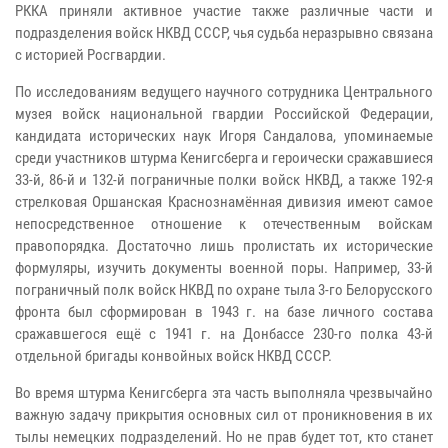
РККА приняли активное участие также различные части и
подразделения войск НКВД СССР, чья судьба неразрывно связана
с историей Росгвардии.
По исследованиям ведущего научного сотрудника Центрального
музея войск национальной гвардии Российской Федерации,
кандидата исторических наук Игоря Сандалова, упоминаемые
среди участников штурма Кенигсберга и героически сражавшиеся
33-й, 86-й и 132-й пограничные полки войск НКВД, а также 192-я
стрелковая Оршанская Краснознамённая дивизия имеют самое
непосредственное отношение к отечественным войскам
правопорядка. Достаточно лишь пролистать их исторические
формуляры, изучить документы военной поры. Например, 33-й
пограничный полк войск НКВД по охране тыла 3-го Белорусского
фронта был сформирован в 1943 г. на базе личного состава
сражавшегося ещё с 1941 г. на Донбассе 230-го полка 43-й
отдельной бригады конвойных войск НКВД СССР.
Во время штурма Кенигсберга эта часть выполняла чрезвычайно
важную задачу прикрытия основных сил от проникновения в их
тылы немецких подразделений. Но не прав будет тот, кто станет