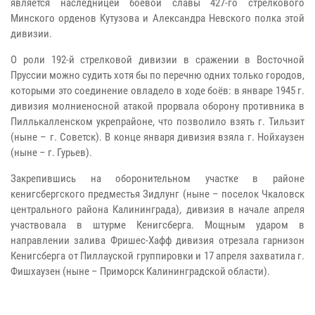
является наследницей боевой славы 427-го стрелкового
Минского орденов Кутузова и Александра Невского полка этой
дивизии.
О роли 192-й стрелковой дивизии в сражении в Восточной
Пруссии можно судить хотя бы по перечню одних только городов,
которыми это соединение овладело в ходе боёв: в январе 1945 г.
дивизия молниеносной атакой прорвала оборону противника в
Пиллькалленском укрепрайоне, что позволило взять г. Тильзит
(ныне – г. Советск). В конце января дивизия взяла г. Нойхаузен
(ныне – г. Гурьев).
Закрепившись на оборонительном участке в районе
кенигсбергского предместья Зидлунг (ныне – поселок Чкаловск
центрального района Калининграда), дивизия в начале апреля
участвовала в штурме Кенигсберга. Мощным ударом в
направлении залива Фришес-Хафф дивизия отрезала гарнизон
Кенигсберга от Пиллауской группировки и 17 апреля захватила г.
Фишхаузен (ныне – Приморск Калининградской области).