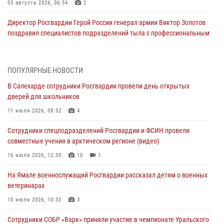
03 августа 2026, 06:54
2
Директор Росгвардии Герой России генерал армии Виктор Золотов
поздравил специалистов подразделений тыла с профессиональным
праздником
01 августа 2026, 11:28
ПОПУЛЯРНЫЕ НОВОСТИ
Сотрудники СОБР «Варк» повышают боевое мастерство на Ямале
В Салехарде сотрудники Росгвардии провели день открытых
30 июля 2026, 09:34
1
дверей для школьников
Офицеры спецназа Росгвардии провели практическое занятие для
11 июля 2026, 08:52
4
сотрудников прокуратуры на Ямале
Сотрудники спецподразделений Росгвардии и ФСИН провели
29 июля 2026, 10:42
4
совместные учения в арктическом регионе (видео)
В Уральском округе Росгвардии состоялось заседание
16 июля 2026, 12:30
10
1
оперативного штаба
На Ямале военнослужащий Росгвардии рассказал детям о военных
29 июля 2026, 10:39
ветеринарах
Сотрудники СОБР «Варк» приняли участие в чемпионате Уральского
10 июля 2026, 10:33
3
округа по комплексному единоборству (ВИДЕО)
Сотрудники СОБР «Варк» приняли участие в чемпионате Уральского