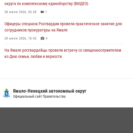
28 июля 2026, 05:28
1
округа по комплексному единоборству (ВИДЕО)
28 июля 2026, 05:28
1
Офицеры спецназа Росгвардии провели практическое занятие для
сотрудников прокуратуры на Ямале
29 июля 2026, 10:42
4
На Ямале росгвардейцы провели встречу со священнослужителем
ко Дню семьи, любви и верности
08 июля 2026, 09:28
1
Сотрудники СОБР «Варк» повышают боевое мастерство на Ямале
30 июля 2026, 09:34
1
Ямало-Ненецкий автономный округ
«Каникулы с Росгвардией» продолжаются на Ямале
Официальный сайт Правительства
18 июля 2026, 09:36
3
«Росгвардия. Вехи истории»: войска правопорядка на охране
стратегических объектов поверженной Германии (видео)
15 июля 2026, 11:18
1