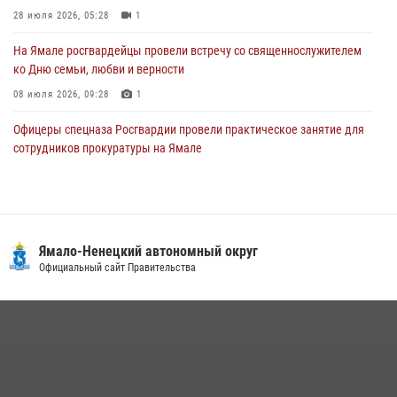
28 июля 2026, 05:28
1
29 июля 2026, 10:42
4
На Ямале росгвардейцы провели встречу со священнослужителем
ко Дню семьи, любви и верности
08 июля 2026, 09:28
1
Офицеры спецназа Росгвардии провели практическое занятие для
сотрудников прокуратуры на Ямале
29 июля 2026, 10:42
4
Сотрудники СОБР «Варк» повышают боевое мастерство на Ямале
30 июля 2026, 09:34
1
Ямало-Ненецкий автономный округ
«Каникулы с Росгвардией» продолжаются на Ямале
Официальный сайт Правительства
18 июля 2026, 09:36
3
«Росгвардия. Вехи истории»: войска правопорядка на охране
стратегических объектов поверженной Германии (видео)
15 июля 2026, 11:18
1