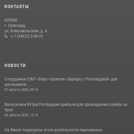
На Ямале подведены итоги работы вневедомственной охраны
КОНТАКТЫ
Росгвардии за первое полугодие 2026 года
14 июля 2026, 06:53
629008
г. Салехард,
ул. Комсомольская, д. 4
+ 7 (34922) 3-48-70
НОВОСТИ
Сотрудники СОБР «Варк» провели «Зарядку с Росгвардией» для
школьников ...
07 августа 2026, 09:14
Выпускники ВУЗов Росгвардии прибыли для прохождения службы на
Урал
06 августа 2026, 12:14
На Ямале подведены итоги деятельности лицензионно-