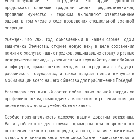
Военнослужащие и сотрудники Росгвардии достойно
продолжают славные традиции своих предшественников,
проявляя мужество и героизм, выполняют ответственные
задачи, в том числе в ходе проведения специальной военной
операции.
Убежден, что 2025 год, объявленный в нашей стране Годом
защитника Отечества, откроет новую веху в деле сохранения
памяти о заслугах наших предков, защищавших страну в разные
исторические периоды, укрепит силы и веру действующих бойцов
и офицеров, сражающихся сегодня на передовой за будущее
российского государства, а также придаст новый импульс к
мобилизации всего нашего общества для приближения Победы!
Благодарю весь личный состав войск национальной гвардии за
профессионализм, самоотдачу и мастерство в решении стоящих
перед ведомством служебно-боевых задач.
Особую признательность адресую нашим дорогим ветеранам.
Ваши доблестные дела служат примером для современного
поколения воинов правопорядка, а опыт, знания и житейская
мудрость в значительной мере способствует нравственному и