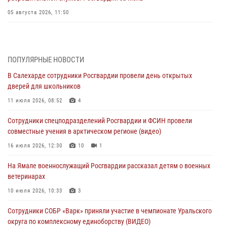
05 августа 2026, 11:50
Росгвардия обеспечила общественный порядок в период
празднования Дня ВДВ на Ямале
03 августа 2026, 07:21
2
ПОПУЛЯРНЫЕ НОВОСТИ
В Салехарде сотрудники Росгвардии провели день открытых
Генерал-полковник Юрий Аверин выступил на Всероссийском
дверей для школьников
молодёжном образовательном форуме «Территория смыслов»
11 июля 2026, 08:52
4
03 августа 2026, 06:54
2
Сотрудники спецподразделений Росгвардии и ФСИН провели
Директор Росгвардии Герой России генерал армии Виктор Золотов
совместные учения в арктическом регионе (видео)
поздравил специалистов подразделений тыла с профессиональным
праздником
16 июля 2026, 12:30
10
1
01 августа 2026, 11:28
На Ямале военнослужащий Росгвардии рассказал детям о военных
ветеринарах
Сотрудники СОБР «Варк» повышают боевое мастерство на Ямале
10 июля 2026, 10:33
3
30 июля 2026, 09:34
1
Сотрудники СОБР «Варк» приняли участие в чемпионате Уральского
Офицеры спецназа Росгвардии провели практическое занятие для
округа по комплексному единоборству (ВИДЕО)
сотрудников прокуратуры на Ямале