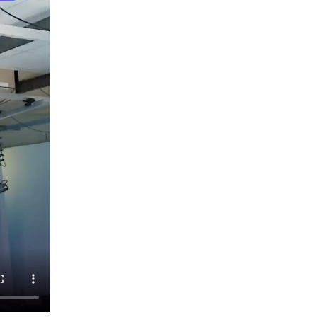
15 июля 2026, 11:18
1
На Ямале подведены итоги работы
вневедомственной охраны Росгвардии за
первое полугодие 2026 года
14 июля 2026, 06:53