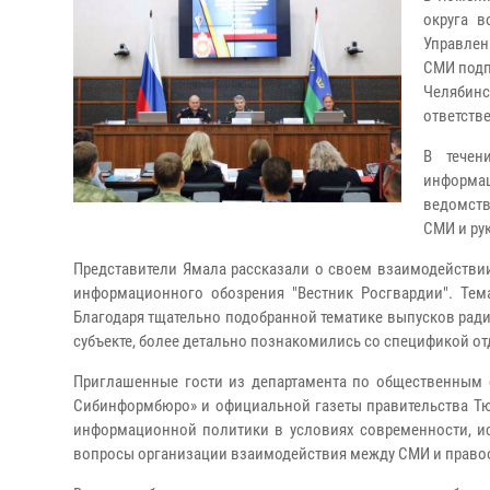
округа 
Управлен
СМИ подп
Челябинс
ответств
В течен
информа
ведомств
СМИ и ру
Представители Ямала рассказали о своем взаимодействи
информационного обозрения "Вестник Росгвардии". Тема
Благодаря тщательно подобранной тематике выпусков ради
субъекте, более детально познакомились со спецификой о
Приглашенные гости из департамента по общественным 
Сибинформбюро» и официальной газеты правительства Тю
информационной политики в условиях современности, ис
вопросы организации взаимодействия между СМИ и право