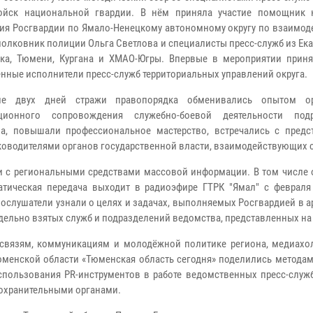
войск национальной гвардии. В нём приняла участие помощник 
ия Росгвардии по Ямало-Ненецкому автономному округу по взаимод
олковник полиции Ольга Светлова и специалисты пресс-служб из Ека
ка, Тюмени, Кургана и ХМАО-Югры. Впервые в мероприятии приня
енные исполнители пресс-служб территориальных управлений округа.
ие двух дней стражи правопорядка обменивались опытом ор
ционного сопровождения служебно-боевой деятельности подр
а, повышали профессиональное мастерство, встречались с предс
ководителями органов государственной власти, взаимодействующих с
и с региональными средствами массовой информации. В том числе 
тическая передача выходит в радиоэфире ГТРК "Ямал" с февраля 
ослушатели узнали о целях и задачах, выполняемых Росгвардией в 
тдельно взятых служб и подразделений ведомства, представленных на
связям, коммуникациям и молодёжной политике региона, медиахо
менской области «Тюменская область сегодня» поделились методам
пользования PR-инструментов в работе ведомственных пресс-служб
охранительными органами.