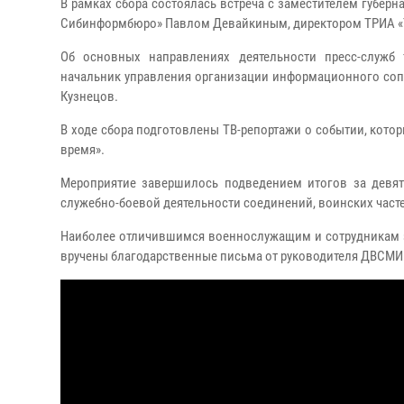
В рамках сбора состоялась встреча с заместителем губе
Сибинформбюро» Павлом Девайкиным, директором ТРИА 
Об основных направлениях деятельности пресс-служб 
начальник управления организации информационного соп
Кузнецов.
В ходе сбора подготовлены ТВ-репортажи о событии, котор
время».
Мероприятие завершилось подведением итогов за девят
служебно-боевой деятельности соединений, воинских часте
Наиболее отличившимся военнослужащим и сотрудникам 
вручены благодарственные письма от руководителя ДВСМИ