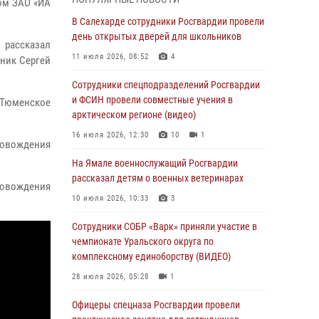
ром ЗАО «ИА
01 августа 2026, 11:28
В Салехарде сотрудники Росгвардии провели
Сотрудники СОБР «Варк» повышают боевое
день открытых дверей для школьников
 рассказал
мастерство на Ямале
11 июля 2026, 08:52
4
ник Сергей
30 июля 2026, 09:34
1
Сотрудники спецподразделений Росгвардии
Офицеры спецназа Росгвардии провели
и ФСИН провели совместные учения в
 «Тюменское
практическое занятие для сотрудников
арктическом регионе (видео)
прокуратуры на Ямале
16 июля 2026, 12:30
10
1
ровождения
29 июля 2026, 10:42
4
На Ямале военнослужащий Росгвардии
В Уральском округе Росгвардии состоялось
рассказал детям о военных ветеринарах
ровождения
заседание оперативного штаба
10 июля 2026, 10:33
3
29 июля 2026, 10:39
Сотрудники СОБР «Варк» приняли участие в
Сотрудники СОБР «Варк» приняли участие в
чемпионате Уральского округа по
чемпионате Уральского округа по
комплексному единоборству (ВИДЕО)
комплексному единоборству (ВИДЕО)
28 июля 2026, 05:28
1
28 июля 2026, 05:28
1
Офицеры спецназа Росгвардии провели
На Полярном круге Росгвардия обеспечила