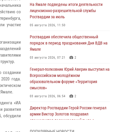
На Ямале подведены итоги деятельности
начальника
лицензионно-разрешительной службы
ействию со
Росгвардии за июль
теринбурга,
ли участие
05 августа 2026, 11:50
Росгвардия обеспечила общественный
ганизации
порядок в период празднования Дня ВДВ на
азделений
Ямале
тавителями
03 августа 2026, 07:21
2
труктур.
Генерал-полковник Юрий Аверин выступил на
о создании
Всероссийском молодёжном
2020 года.
образовательном форуме «Территория
арктическом
смыслов»
 Ямале.
03 августа 2026, 06:54
2
лдинга «ИА
Директор Росгвардии Герой России генерал
и развития
армии Виктор Золотов поздравил
, обсудили
специалистов подразделений тыла с
профессиональным праздником
ПОПУЛЯРНЫЕ НОВОСТИ