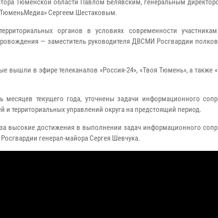
рнатора Тюменской области Павлом Белявским, генеральным директо
«ТюменьМедиа» Сергеем Шестаковым.
территориальных органов в условиях современности участникам
ровождения — заместитель руководителя ДВСМИ Росгвардии полков
ые вышли в эфире телеканалов «Россия-24», «Твоя Тюмень», а также
ь месяцев текущего года, уточнены задачи информационного соп
й и территориальных управлений округа на предстоящий период.
за высокие достижения в выполнении задач информационного соп
 Росгвардии генерал-майора Сергея Шевчука.