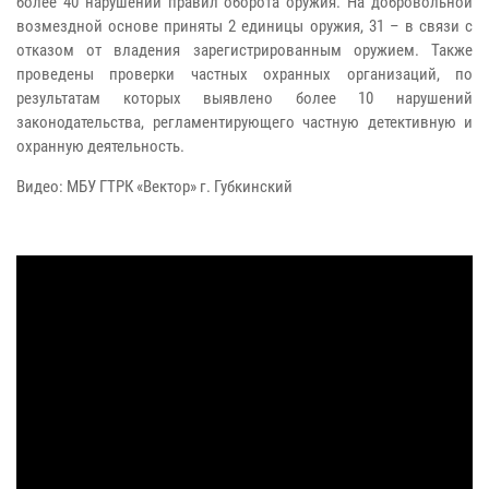
более 40 нарушений правил оборота оружия. На добровольной
возмездной основе приняты 2 единицы оружия, 31 – в связи с
отказом от владения зарегистрированным оружием. Также
проведены проверки частных охранных организаций, по
результатам которых выявлено более 10 нарушений
законодательства, регламентирующего частную детективную и
охранную деятельность.
Видео: МБУ ГТРК «Вектор» г. Губкинский