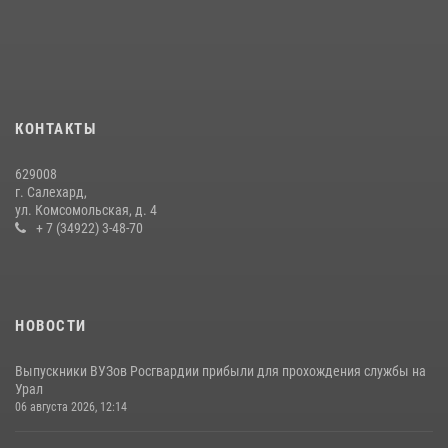
«Росгвардия. Вехи истории»: войска правопорядка на охране
стратегических объектов поверженной Германии (видео)
15 июля 2026, 11:18
1
На Ямале подведены итоги работы вневедомственной охраны
КОНТАКТЫ
Росгвардии за первое полугодие 2026 года
14 июля 2026, 06:53
629008
г. Салехард,
ул. Комсомольская, д. 4
+ 7 (34922) 3-48-70
НОВОСТИ
Выпускники ВУЗов Росгвардии прибыли для прохождения службы на
Урал
06 августа 2026, 12:14