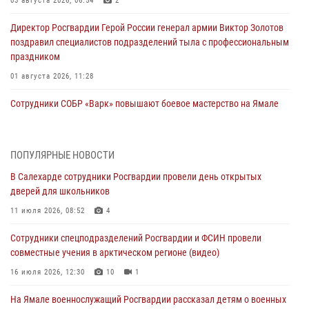
03 августа 2026, 06:54
2
Директор Росгвардии Герой России генерал армии Виктор Золотов
поздравил специалистов подразделений тыла с профессиональным
праздником
01 августа 2026, 11:28
Сотрудники СОБР «Варк» повышают боевое мастерство на Ямале
30 июля 2026, 09:34
1
Офицеры спецназа Росгвардии провели практическое занятие для
ПОПУЛЯРНЫЕ НОВОСТИ
сотрудников прокуратуры на Ямале
В Салехарде сотрудники Росгвардии провели день открытых
29 июля 2026, 10:42
4
дверей для школьников
В Уральском округе Росгвардии состоялось заседание
11 июля 2026, 08:52
4
оперативного штаба
Сотрудники спецподразделений Росгвардии и ФСИН провели
29 июля 2026, 10:39
совместные учения в арктическом регионе (видео)
Сотрудники СОБР «Варк» приняли участие в чемпионате Уральского
16 июля 2026, 12:30
10
1
округа по комплексному единоборству (ВИДЕО)
На Ямале военнослужащий Росгвардии рассказал детям о военных
28 июля 2026, 05:28
1