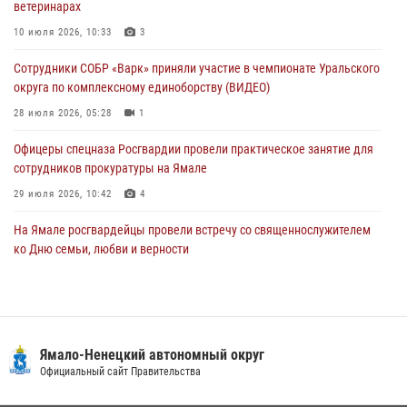
ветеринарах
На Полярном круге Росгвардия обеспечила безопасность турнира
10 июля 2026, 10:33
3
по пляжному волейболу
Сотрудники СОБР «Варк» приняли участие в чемпионате Уральского
27 июля 2026, 09:04
3
округа по комплексному единоборству (ВИДЕО)
28 июля 2026, 05:28
1
Офицеры спецназа Росгвардии провели практическое занятие для
сотрудников прокуратуры на Ямале
29 июля 2026, 10:42
4
На Ямале росгвардейцы провели встречу со священнослужителем
ко Дню семьи, любви и верности
08 июля 2026, 09:28
1
Сотрудники СОБР «Варк» повышают боевое мастерство на Ямале
30 июля 2026, 09:34
1
Ямало-Ненецкий автономный округ
«Каникулы с Росгвардией» продолжаются на Ямале
Официальный сайт Правительства
18 июля 2026, 09:36
3