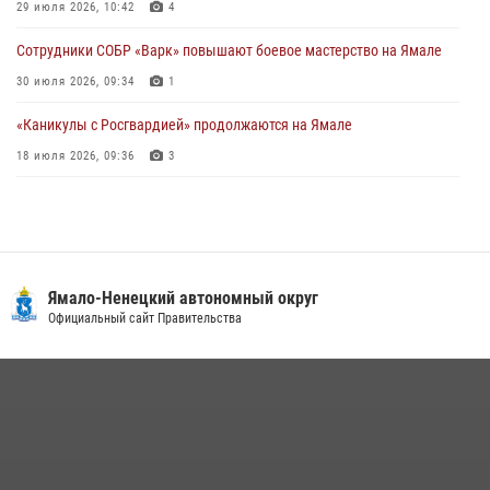
Директор Росгвардии Герой России генерал армии Виктор Золотов
29 июля 2026, 10:42
4
поздравил специалистов подразделений тыла с профессиональным
праздником
Сотрудники СОБР «Варк» повышают боевое мастерство на Ямале
01 августа 2026, 11:28
30 июля 2026, 09:34
1
«Каникулы с Росгвардией» продолжаются на Ямале
18 июля 2026, 09:36
3
«Росгвардия. Вехи истории»: войска правопорядка на охране
стратегических объектов поверженной Германии (видео)
15 июля 2026, 11:18
1
На Ямале подведены итоги работы вневедомственной охраны
Ямало-Ненецкий автономный округ
Росгвардии за первое полугодие 2026 года
Официальный сайт Правительства
14 июля 2026, 06:53
Сотрудники СОБР «Варк» провели «Зарядку с Росгвардией» для
школьников Салехарда
07 августа 2026, 09:14
5