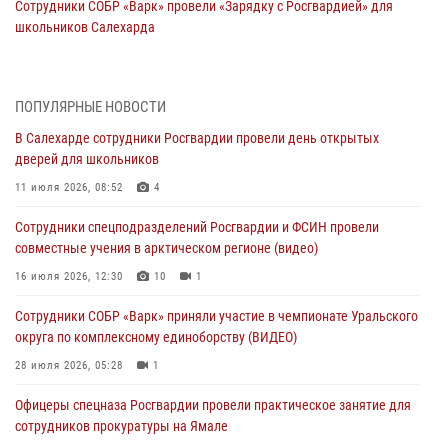
Сотрудники СОБР «Варк» провели «Зарядку с Росгвардией» для
школьников Салехарда
07 августа 2026, 09:14
5
Выпускники ВУЗов Росгвардии прибыли для прохождения службы
ПОПУЛЯРНЫЕ НОВОСТИ
на Урал
В Салехарде сотрудники Росгвардии провели день открытых
06 августа 2026, 12:14
3
дверей для школьников
На Ямале подведены итоги деятельности лицензионно-
11 июля 2026, 08:52
4
разрешительной службы Росгвардии за июль
Сотрудники спецподразделений Росгвардии и ФСИН провели
05 августа 2026, 11:50
совместные учения в арктическом регионе (видео)
Росгвардия обеспечила общественный порядок в период
16 июля 2026, 12:30
10
1
празднования Дня ВДВ на Ямале
Сотрудники СОБР «Варк» приняли участие в чемпионате Уральского
03 августа 2026, 07:21
2
округа по комплексному единоборству (ВИДЕО)
Генерал-полковник Юрий Аверин выступил на Всероссийском
28 июля 2026, 05:28
1
молодёжном образовательном форуме «Территория смыслов»
Офицеры спецназа Росгвардии провели практическое занятие для
03 августа 2026, 06:54
2
сотрудников прокуратуры на Ямале