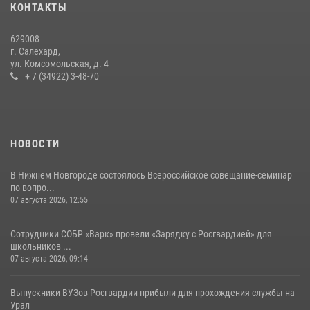
«Росгвардия. Вехи истории»: борьба войск правопорядка против
КОНТАКТЫ
бандитско-националистического подполья (видео)
20 июля 2026, 09:03
1
629008
г. Салехард,
ул. Комсомольская, д. 4
+ 7 (34922) 3-48-70
НОВОСТИ
В Нижнем Новгороде состоялось Всероссийское совещание-семинар
по вопро...
07 августа 2026, 12:55
Сотрудники СОБР «Варк» провели «Зарядку с Росгвардией» для
школьников ...
07 августа 2026, 09:14
Выпускники ВУЗов Росгвардии прибыли для прохождения службы на
Урал