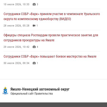
10 июля 2026, 10:33
3
30 июля 2026, 09:34
1
Сотрудники СОБР «Варк» приняли участие в чемпионате Уральского
Офицеры спецназа Росгвардии провели практическое занятие для
округа по комплексному единоборству (ВИДЕО)
сотрудников прокуратуры на Ямале
28 июля 2026, 05:28
1
29 июля 2026, 10:42
4
Офицеры спецназа Росгвардии провели практическое занятие для
сотрудников прокуратуры на Ямале
29 июля 2026, 10:42
4
Сотрудники СОБР «Варк» повышают боевое мастерство на Ямале
30 июля 2026, 09:34
1
«Росгвардия. Вехи истории»: войска правопорядка на охране
стратегических объектов поверженной Германии (видео)
15 июля 2026, 11:18
1
Ямало-Ненецкий автономный округ
«Каникулы с Росгвардией» продолжаются на Ямале
Официальный сайт Правительства
18 июля 2026, 09:36
3