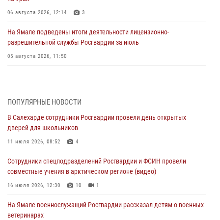
06 августа 2026, 12:14
3
На Ямале подведены итоги деятельности лицензионно-
разрешительной службы Росгвардии за июль
05 августа 2026, 11:50
Росгвардия обеспечила общественный порядок в период
празднования Дня ВДВ на Ямале
03 августа 2026, 07:21
2
ПОПУЛЯРНЫЕ НОВОСТИ
В Салехарде сотрудники Росгвардии провели день открытых
Генерал-полковник Юрий Аверин выступил на Всероссийском
дверей для школьников
молодёжном образовательном форуме «Территория смыслов»
11 июля 2026, 08:52
4
03 августа 2026, 06:54
2
Сотрудники спецподразделений Росгвардии и ФСИН провели
Директор Росгвардии Герой России генерал армии Виктор Золотов
совместные учения в арктическом регионе (видео)
поздравил специалистов подразделений тыла с профессиональным
праздником
16 июля 2026, 12:30
10
1
01 августа 2026, 11:28
На Ямале военнослужащий Росгвардии рассказал детям о военных
ветеринарах
Сотрудники СОБР «Варк» повышают боевое мастерство на Ямале