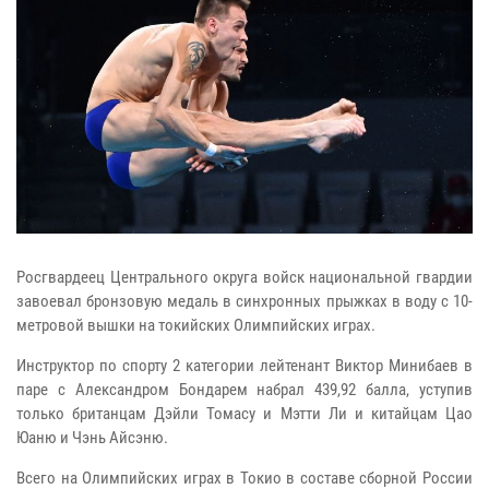
Росгвардеец Центрального округа войск национальной гвардии
завоевал бронзовую медаль в синхронных прыжках в воду с 10-
метровой вышки на токийских Олимпийских играх.
Инструктор по спорту 2 категории лейтенант Виктор Минибаев в
паре с Александром Бондарем набрал 439,92 балла, уступив
только британцам Дэйли Томасу и Мэтти Ли и китайцам Цао
Юаню и Чэнь Айсэню.
Всего на Олимпийских играх в Токио в составе сборной России