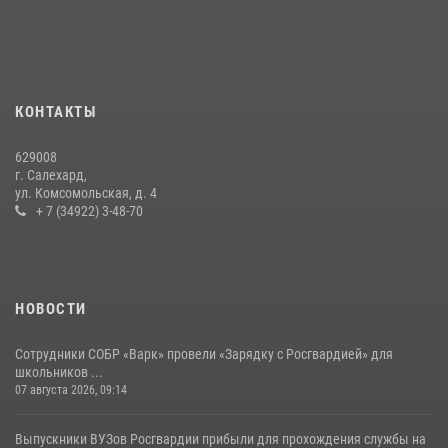
На Ямале подведены итоги работы вневедомственной охраны
Росгвардии за первое полугодие 2026 года
14 июля 2026, 06:53
«Росгвардия. Вехи истории»: борьба войск правопорядка против
КОНТАКТЫ
бандитско-националистического подполья (видео)
20 июля 2026, 09:03
1
629008
г. Салехард,
ул. Комсомольская, д. 4
+ 7 (34922) 3-48-70
НОВОСТИ
Сотрудники СОБР «Варк» провели «Зарядку с Росгвардией» для
школьников ...
07 августа 2026, 09:14
Выпускники ВУЗов Росгвардии прибыли для прохождения службы на