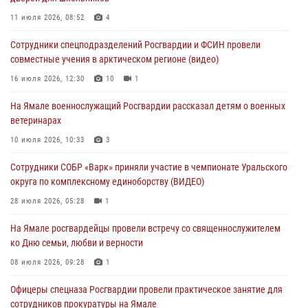
Сотрудники СОБР «Варк» приняли участие в чемпионате Уральского
11 июля 2026, 08:52
4
округа по комплексному единоборству (ВИДЕО)
Сотрудники спецподразделений Росгвардии и ФСИН провели
28 июля 2026, 05:28
1
совместные учения в арктическом регионе (видео)
На Полярном круге Росгвардия обеспечила безопасность турнира
16 июля 2026, 12:30
10
1
по пляжному волейболу
На Ямале военнослужащий Росгвардии рассказал детям о военных
27 июля 2026, 09:04
3
ветеринарах
Акция «Каникулы с Росгвардией» продолжается на Ямале
10 июля 2026, 10:33
3
24 июля 2026, 03:34
3
Сотрудники СОБР «Варк» приняли участие в чемпионате Уральского
округа по комплексному единоборству (ВИДЕО)
28 июля 2026, 05:28
1
На Ямале росгвардейцы провели встречу со священнослужителем
ко Дню семьи, любви и верности
08 июля 2026, 09:28
1
Офицеры спецназа Росгвардии провели практическое занятие для
сотрудников прокуратуры на Ямале