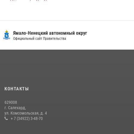
29 июля 2026, 10:42
4
«Каникулы с Росгвардией» продолжаются на Ямале
18 июля 2026, 09:36
3
Ямало-Ненецкий автономный округ
Сотрудники СОБР «Варк» повышают боевое мастерство на Ямале
Официальный сайт Правительства
30 июля 2026, 09:34
1
«Росгвардия. Вехи истории»: войска правопорядка на охране
стратегических объектов поверженной Германии (видео)
15 июля 2026, 11:18
1
На Ямале подведены итоги работы вневедомственной охраны
КОНТАКТЫ
Росгвардии за первое полугодие 2026 года
14 июля 2026, 06:53
629008
г. Салехард,
ул. Комсомольская, д. 4
+ 7 (34922) 3-48-70