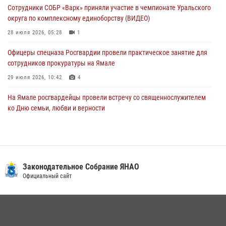
Сотрудники СОБР «Варк» приняли участие в чемпионате Уральского
27 июля 2026, 09:04
3
округа по комплексному единоборству (ВИДЕО)
28 июля 2026, 05:28
1
Офицеры спецназа Росгвардии провели практическое занятие для
сотрудников прокуратуры на Ямале
29 июля 2026, 10:42
4
На Ямале росгвардейцы провели встречу со священнослужителем
ко Дню семьи, любви и верности
08 июля 2026, 09:28
1
Сотрудники СОБР «Варк» повышают боевое мастерство на Ямале
30 июля 2026, 09:34
1
Законодательное Собрание ЯНАО
«Каникулы с Росгвардией» продолжаются на Ямале
Официальный сайт
18 июля 2026, 09:36
3
«Росгвардия. Вехи истории»: войска правопорядка на охране
стратегических объектов поверженной Германии (видео)