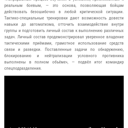
реальным боевым, — это основа, позволяющая бойцам
действовать безошибочно в любой критической ситуации.
Тактико-специальные тренировки дают возможность довести
навыки до автоматизма, отточить взаимодействие внутри
группы и подготовить личный состав к выполнению различных
задач. Личный состав продемонстрировал уверенное владение
тактическими приёмами, грамотное использование средств
связи и разведки. Поставленные задачи по обнаружению,
блокированию и нейтрализации условного противника
выполнены в полном объёме», — подвёл итог командир
спецподразделения.