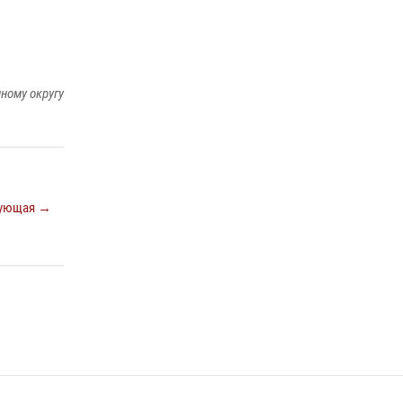
14 июля 2026, 06:53
«Росгвардия. Вехи истории»: борьба войск
правопорядка против бандитско-
националистического подполья (видео)
ному округу
20 июля 2026, 09:03
1
ующая →