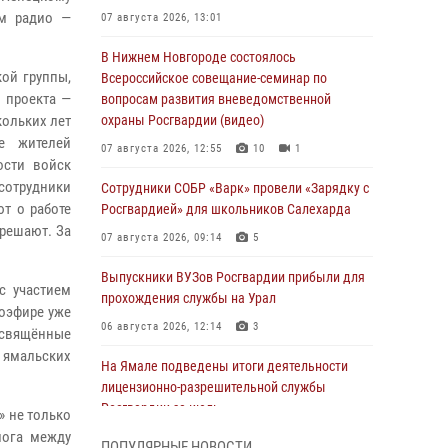
ём радио —
07 августа 2026, 13:01
В Нижнем Новгороде состоялось
кой группы,
Всероссийское совещание-семинар по
 проекта —
вопросам развития вневедомственной
кольких лет
охраны Росгвардии (видео)
е жителей
07 августа 2026, 12:55
10
1
ости войск
сотрудники
Сотрудники СОБР «Варк» провели «Зарядку с
ют о работе
Росгвардией» для школьников Салехарда
 решают. За
07 августа 2026, 09:14
5
Выпускники ВУЗов Росгвардии прибыли для
с участием
прохождения службы на Урал
иоэфире уже
06 августа 2026, 12:14
3
освящённые
 ямальских
На Ямале подведены итоги деятельности
лицензионно-разрешительной службы
Росгвардии за июль
» не только
лога между
05 августа 2026, 11:50
ПОПУЛЯРНЫЕ НОВОСТИ