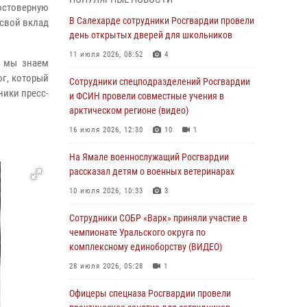
остоверную
Росгвардия обеспечила общественный
В Салехарде сотрудники Росгвардии провели
 свой вклад
порядок в период празднования Дня ВДВ на
день открытых дверей для школьников
Ямале
11 июля 2026, 08:52
4
х мы знаем
03 августа 2026, 07:21
2
ог, который
Сотрудники спецподразделений Росгвардии
ники пресс-
Генерал-полковник Юрий Аверин выступил на
и ФСИН провели совместные учения в
Всероссийском молодёжном
арктическом регионе (видео)
образовательном форуме «Территория
16 июля 2026, 12:30
10
1
смыслов»
На Ямале военнослужащий Росгвардии
03 августа 2026, 06:54
2
рассказал детям о военных ветеринарах
Директор Росгвардии Герой России генерал
10 июля 2026, 10:33
3
армии Виктор Золотов поздравил
специалистов подразделений тыла с
Сотрудники СОБР «Варк» приняли участие в
профессиональным праздником
чемпионате Уральского округа по
комплексному единоборству (ВИДЕО)
01 августа 2026, 11:28
28 июля 2026, 05:28
1
Сотрудники СОБР «Варк» повышают боевое
мастерство на Ямале
Офицеры спецназа Росгвардии провели