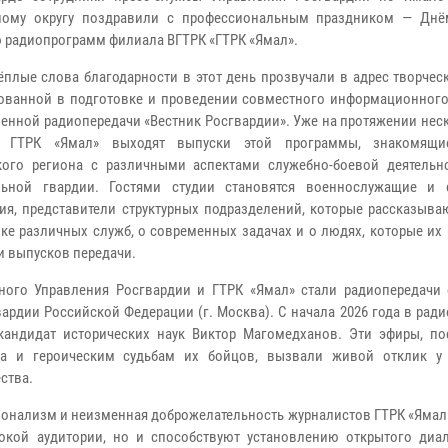
ному округу поздравили с профессиональным праздником — Дн
 радиопрограмм филиала ВГТРК «ГТРК «Ямал».
ёплые слова благодарности в этот день прозвучали в адрес творчес
ованной в подготовке и проведении совместного информационного
енной радиопередачи «Вестник Росгвардии». Уже на протяжении нес
 ГТРК «Ямал» выходят выпуски этой программы, знакомящи
кого региона с различными аспектами служебно-боевой деятельн
льной гвардии. Гостями студии становятся военнослужащие и 
ия, представители структурных подразделений, которые рассказыва
ике различных служб, о современных задачах и о людях, которые их
и выпусков передачи.
ного Управления Росгвардии и ГТРК «Ямал» стали радиопередачи 
рдии Российской Федерации (г. Москва). С начала 2026 года в рад
кандидат исторических наук Виктор Магомедханов. Эти эфиры, п
а и героическим судьбам их бойцов, вызвали живой отклик у
ства.
ионализм и неизменная доброжелательность журналистов ГТРК «Ямал
окой аудитории, но и способствуют установлению открытого диа