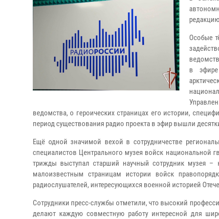
автоном
редакцию
Особые т
задейств
ведомств
в эфире
арктичес
национа
Управлен
ведомства, о героических страницах его истории, специф
период существования радио проекта в эфир вышли десятк
Ещё одной значимой вехой в сотрудничестве региональ
специалистов Центрального музея войск национальной гва
трижды выступал старший научный сотрудник музея – 
малоизвестным страницам истории войск правопорядк
радиослушателей, интересующихся военной историей Отече
Сотрудники пресс-службы отметили, что высокий професс
делают каждую совместную работу интересной для шир