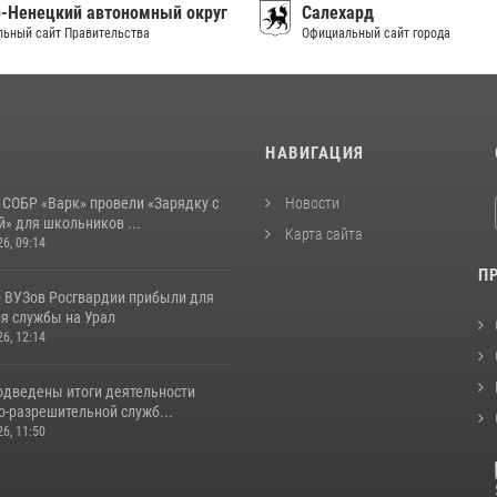
-Ненецкий автономный округ
Салехард
ьный сайт Правительства
Официальный сайт города
И
НАВИГАЦИЯ
 СОБР «Варк» провели «Зарядку с
Новости
» для школьников ...
Карта сайта
26, 09:14
П
 ВУЗов Росгвардии прибыли для
я службы на Урал
26, 12:14
одведены итоги деятельности
о-разрешительной служб...
26, 11:50