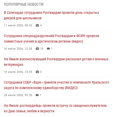
03 августа 2026, 07:21
2
ПОПУЛЯРНЫЕ НОВОСТИ
В Салехарде сотрудники Росгвардии провели день открытых
Генерал-полковник Юрий Аверин выступил на Всероссийском
дверей для школьников
молодёжном образовательном форуме «Территория смыслов»
11 июля 2026, 08:52
4
03 августа 2026, 06:54
2
Сотрудники спецподразделений Росгвардии и ФСИН провели
Директор Росгвардии Герой России генерал армии Виктор Золотов
совместные учения в арктическом регионе (видео)
поздравил специалистов подразделений тыла с профессиональным
праздником
16 июля 2026, 12:30
10
1
01 августа 2026, 11:28
На Ямале военнослужащий Росгвардии рассказал детям о военных
ветеринарах
Сотрудники СОБР «Варк» повышают боевое мастерство на Ямале
10 июля 2026, 10:33
3
30 июля 2026, 09:34
1
Сотрудники СОБР «Варк» приняли участие в чемпионате Уральского
Офицеры спецназа Росгвардии провели практическое занятие для
округа по комплексному единоборству (ВИДЕО)
сотрудников прокуратуры на Ямале
28 июля 2026, 05:28
1
29 июля 2026, 10:42
4
На Ямале росгвардейцы провели встречу со священнослужителем
ко Дню семьи, любви и верности