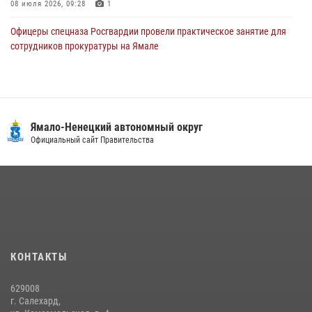
08 июля 2026, 09:28
1
Офицеры спецназа Росгвардии провели практическое занятие для
сотрудников прокуратуры на Ямале
29 июля 2026, 10:42
4
Сотрудники СОБР «Варк» повышают боевое мастерство на Ямале
30 июля 2026, 09:34
1
Ямало-Ненецкий автономный округ
«Каникулы с Росгвардией» продолжаются на Ямале
Официальный сайт Правительства
18 июля 2026, 09:36
3
«Росгвардия. Вехи истории»: войска правопорядка на охране
стратегических объектов поверженной Германии (видео)
15 июля 2026, 11:18
1
На Ямале подведены итоги работы вневедомственной охраны
КОНТАКТЫ
Росгвардии за первое полугодие 2026 года
14 июля 2026, 06:53
629008
г. Салехард,