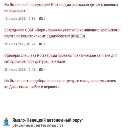
01 августа 2026, 11:28
На Ямале военнослужащий Росгвардии рассказал детям о военных
ветеринарах
Сотрудники СОБР «Варк» повышают боевое мастерство на Ямале
10 июля 2026, 10:33
3
30 июля 2026, 09:34
1
Сотрудники СОБР «Варк» приняли участие в чемпионате Уральского
Офицеры спецназа Росгвардии провели практическое занятие для
округа по комплексному единоборству (ВИДЕО)
сотрудников прокуратуры на Ямале
28 июля 2026, 05:28
1
29 июля 2026, 10:42
4
Офицеры спецназа Росгвардии провели практическое занятие для
сотрудников прокуратуры на Ямале
29 июля 2026, 10:42
4
На Ямале росгвардейцы провели встречу со священнослужителем
ко Дню семьи, любви и верности
08 июля 2026, 09:28
1
Сотрудники СОБР «Варк» повышают боевое мастерство на Ямале
30 июля 2026, 09:34
1
Ямало-Ненецкий автономный округ
«Каникулы с Росгвардией» продолжаются на Ямале
Официальный сайт Правительства