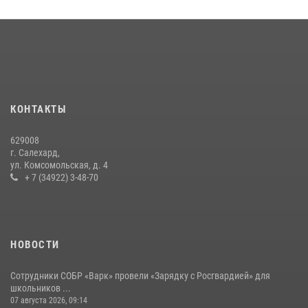
18 июля 2026, 09:36
3
«Росгвардия. Вехи истории»: войска правопорядка на охране
стратегических объектов поверженной Германии (видео)
15 июля 2026, 11:18
1
На Ямале подведены итоги работы вневедомственной охраны
КОНТАКТЫ
Росгвардии за первое полугодие 2026 года
14 июля 2026, 06:53
629008
г. Салехард,
ул. Комсомольская, д. 4
+ 7 (34922) 3-48-70
НОВОСТИ
Сотрудники СОБР «Варк» провели «Зарядку с Росгвардией» для
школьников ...
07 августа 2026, 09:14