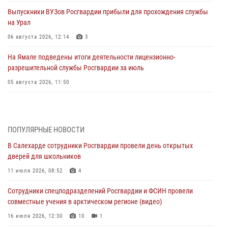
Выпускники ВУЗов Росгвардии прибыли для прохождения службы
на Урал
06 августа 2026, 12:14
3
На Ямале подведены итоги деятельности лицензионно-
разрешительной службы Росгвардии за июль
05 августа 2026, 11:50
Росгвардия обеспечила общественный порядок в период
празднования Дня ВДВ на Ямале
03 августа 2026, 07:21
2
ПОПУЛЯРНЫЕ НОВОСТИ
В Салехарде сотрудники Росгвардии провели день открытых
Генерал-полковник Юрий Аверин выступил на Всероссийском
дверей для школьников
молодёжном образовательном форуме «Территория смыслов»
11 июля 2026, 08:52
4
03 августа 2026, 06:54
2
Сотрудники спецподразделений Росгвардии и ФСИН провели
Директор Росгвардии Герой России генерал армии Виктор Золотов
совместные учения в арктическом регионе (видео)
поздравил специалистов подразделений тыла с профессиональным
праздником
16 июля 2026, 12:30
10
1