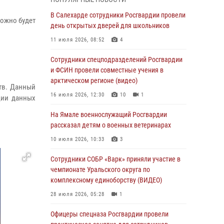
Росгвардия обеспечила общественный
В Салехарде сотрудники Росгвардии провели
можно будет
порядок в период празднования Дня ВДВ на
день открытых дверей для школьников
Ямале
11 июля 2026, 08:52
4
03 августа 2026, 07:21
2
Сотрудники спецподразделений Росгвардии
Генерал-полковник Юрий Аверин выступил на
и ФСИН провели совместные учения в
Всероссийском молодёжном
арктическом регионе (видео)
тв. Данный
образовательном форуме «Территория
16 июля 2026, 12:30
10
1
ции данных
смыслов»
На Ямале военнослужащий Росгвардии
03 августа 2026, 06:54
2
рассказал детям о военных ветеринарах
Директор Росгвардии Герой России генерал
10 июля 2026, 10:33
3
армии Виктор Золотов поздравил
специалистов подразделений тыла с
Сотрудники СОБР «Варк» приняли участие в
профессиональным праздником
чемпионате Уральского округа по
комплексному единоборству (ВИДЕО)
01 августа 2026, 11:28
28 июля 2026, 05:28
1
Сотрудники СОБР «Варк» повышают боевое
мастерство на Ямале
Офицеры спецназа Росгвардии провели