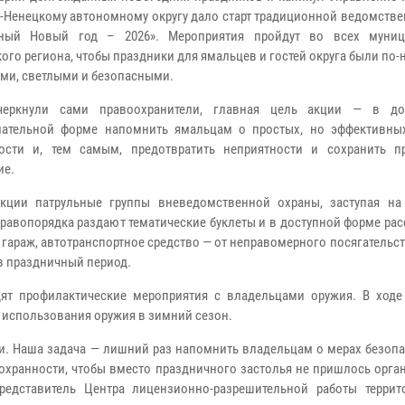
-Ненецкому автономному округу дало старт традиционной ведомстве
сный Новый год – 2026». Мероприятия пройдут во всех муниц
кого региона, чтобы праздники для ямальцев и гостей округа были по
ми, светлыми и безопасными.
черкнули сами правоохранители, главная цель акции — в до
лательной форме напомнить ямальцам о простых, но эффективны
ости и, тем самым, предотвратить неприятности и сохранить п
ие.
кции патрульные группы вневедомственной охраны, заступая на
равопорядка раздают тематические буклеты и в доступной форме ра
 гараж, автотранспортное средство — от неправомерного посягательст
в праздничный период.
ят профилактические мероприятия с владельцами оружия. В ходе
 использования оружия в зимний сезон.
ти. Наша задача — лишний раз напомнить владельцам о мерах безоп
сохранности, чтобы вместо праздничного застолья не пришлось орг
редставитель Центра лицензионно-разрешительной работы террит