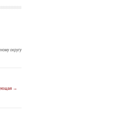
14 июля 2026, 06:53
«Росгвардия. Вехи истории»: борьба войск
правопорядка против бандитско-
националистического подполья (видео)
20 июля 2026, 09:03
1
ному округу
ующая →