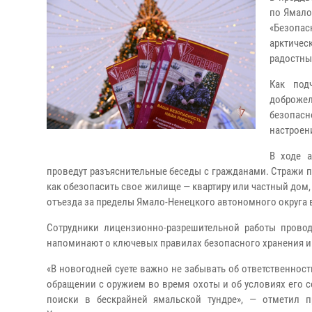
по Ямало
«Безопа
арктичес
радостны
Как под
доброже
безопасн
настроен
В ходе а
проведут разъяснительные беседы с гражданами. Стражи п
как обезопасить свое жилище — квартиру или частный дом,
отъезда за пределы Ямало-Ненецкого автономного округа 
Сотрудники лицензионно-разрешительной работы провод
напоминают о ключевых правилах безопасного хранения и
«В новогодней суете важно не забывать об ответственнос
обращении с оружием во время охоты и об условиях его 
поиски в бескрайней ямальской тундре», — отметил п