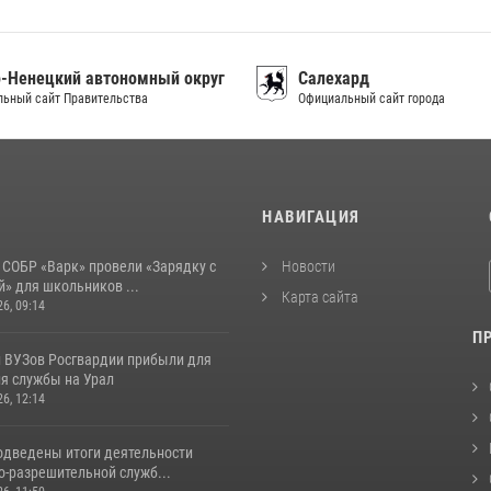
-Ненецкий автономный округ
Салехард
ьный сайт Правительства
Официальный сайт города
И
НАВИГАЦИЯ
 СОБР «Варк» провели «Зарядку с
Новости
» для школьников ...
Карта сайта
26, 09:14
П
 ВУЗов Росгвардии прибыли для
я службы на Урал
26, 12:14
одведены итоги деятельности
о-разрешительной служб...