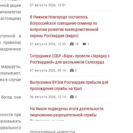
нной акции
07 августа 2026, 13:01
ипалитетах
В Нижнем Новгороде состоялось
-настоящему
Всероссийское совещание-семинар по
вопросам развития вневедомственной
ступной и
охраны Росгвардии (видео)
х правилах
07 августа 2026, 12:55
10
1
раздничное
Сотрудники СОБР «Варк» провели «Зарядку с
Росгвардией» для школьников Салехарда
 маршруты,
07 августа 2026, 09:14
5
ссказывают,
ва в случае
Выпускники ВУЗов Росгвардии прибыли для
прохождения службы на Урал
 бесед они
06 августа 2026, 12:14
3
На Ямале подведены итоги деятельности
асности при
лицензионно-разрешительной службы
анизовывать
Росгвардии за июль
ориального
05 августа 2026, 11:50
ПОПУЛЯРНЫЕ НОВОСТИ