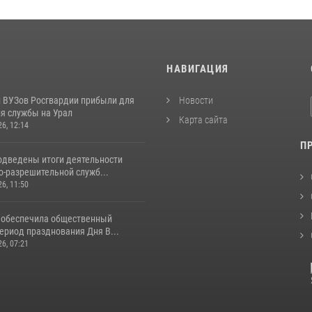
И
НАВИГАЦИЯ
 ВУЗов Росгвардии прибыли для
Новости
я службы на Урал
Карта сайта
26, 12:14
П
одведены итоги деятельности
о-разрешительной служб...
26, 11:50
 обеспечила общественный
ериод празднования Дня В...
26, 07:21