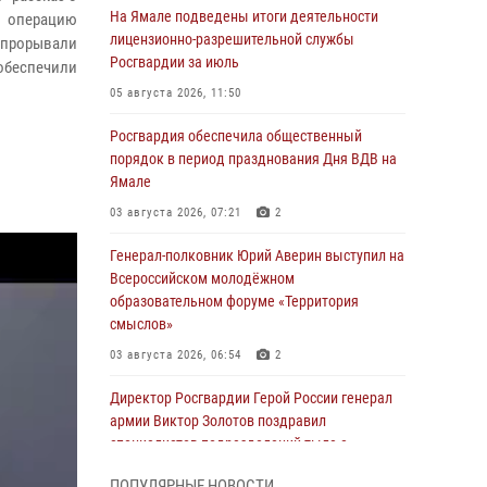
На Ямале подведены итоги деятельности
и операцию
лицензионно-разрешительной службы
, прорывали
Росгвардии за июль
обеспечили
05 августа 2026, 11:50
Росгвардия обеспечила общественный
порядок в период празднования Дня ВДВ на
Ямале
03 августа 2026, 07:21
2
Генерал-полковник Юрий Аверин выступил на
Всероссийском молодёжном
образовательном форуме «Территория
смыслов»
03 августа 2026, 06:54
2
Директор Росгвардии Герой России генерал
армии Виктор Золотов поздравил
специалистов подразделений тыла с
профессиональным праздником
ПОПУЛЯРНЫЕ НОВОСТИ