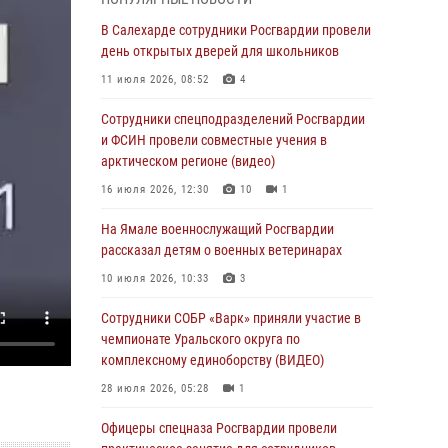
01 августа 2026, 11:28
В Салехарде сотрудники Росгвардии провели
Сотрудники СОБР «Варк» повышают боевое
день открытых дверей для школьников
мастерство на Ямале
11 июля 2026, 08:52
4
30 июля 2026, 09:34
1
Сотрудники спецподразделений Росгвардии
Офицеры спецназа Росгвардии провели
и ФСИН провели совместные учения в
практическое занятие для сотрудников
арктическом регионе (видео)
прокуратуры на Ямале
16 июля 2026, 12:30
10
1
29 июля 2026, 10:42
4
На Ямале военнослужащий Росгвардии
В Уральском округе Росгвардии состоялось
рассказал детям о военных ветеринарах
заседание оперативного штаба
10 июля 2026, 10:33
3
29 июля 2026, 10:39
Сотрудники СОБР «Варк» приняли участие в
Сотрудники СОБР «Варк» приняли участие в
чемпионате Уральского округа по
чемпионате Уральского округа по
комплексному единоборству (ВИДЕО)
комплексному единоборству (ВИДЕО)
28 июля 2026, 05:28
1
28 июля 2026, 05:28
1
Офицеры спецназа Росгвардии провели
На Полярном круге Росгвардия обеспечила