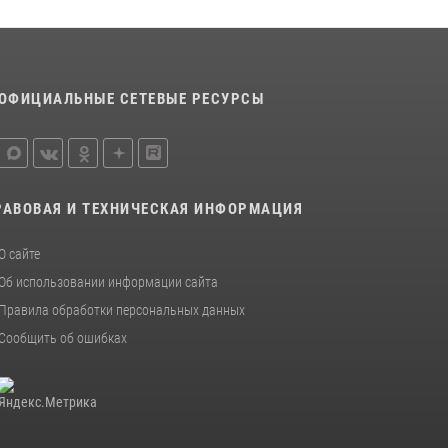
15 июля 2026, 11:18
1
На Ямале подведены итоги работы
вневедомственной охраны Росгвардии за
первое полугодие 2026 года
ОФИЦИАЛЬНЫЕ СЕТЕВЫЕ РЕСУРСЫ
14 июля 2026, 06:53
РАВОВАЯ И ТЕХНИЧЕСКАЯ ИНФОРМАЦИЯ
О сайте
Об использовании информации сайта
Правила обработки персональных данных
Сообщить об ошибках