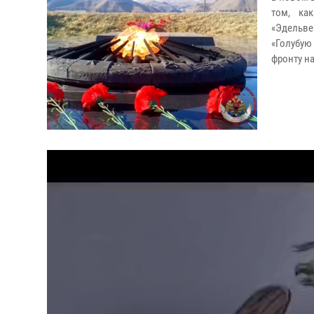
том, как
«Эдельве
«Голубую
фронту н