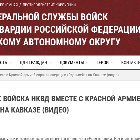
 ПРИЕМНАЯ
ПРОТИВОДЕЙСТВИЕ КОРРУПЦИИ
ЕРАЛЬНОЙ СЛУЖБЫ ВОЙСК
ВАРДИИ РОССИЙСКОЙ ФЕДЕРАЦИ
КОМУ АВТОНОМНОМУ ОКРУГУ
СТЬ
ДЛЯ ГРАЖДАН
ДОКУМЕНТЫ
ГЕРОИ
КОНТАКТ
есте с Красной армией сорвали операцию «Эдельвейс» на Кавказе (видео)
К ВОЙСКА НКВД ВМЕСТЕ С КРАСНОЙ АРМИ
НА КАВКАЗЕ (ВИДЕО)
выпуске историко-патриотического проекта «Росгвардия. Вехи истории