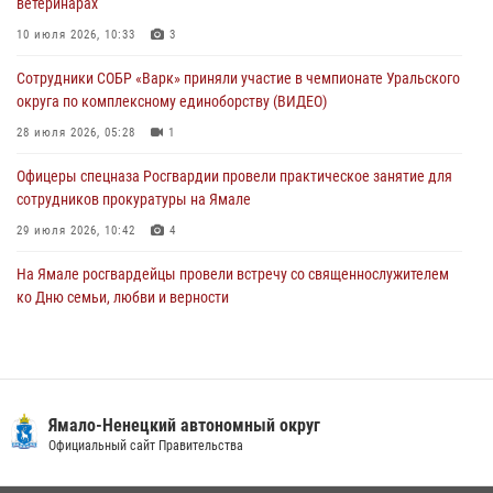
ветеринарах
Сотрудники СОБР «Варк» повышают боевое мастерство на Ямале
10 июля 2026, 10:33
3
30 июля 2026, 09:34
1
Сотрудники СОБР «Варк» приняли участие в чемпионате Уральского
Офицеры спецназа Росгвардии провели практическое занятие для
округа по комплексному единоборству (ВИДЕО)
сотрудников прокуратуры на Ямале
28 июля 2026, 05:28
1
29 июля 2026, 10:42
4
Офицеры спецназа Росгвардии провели практическое занятие для
сотрудников прокуратуры на Ямале
29 июля 2026, 10:42
4
На Ямале росгвардейцы провели встречу со священнослужителем
ко Дню семьи, любви и верности
08 июля 2026, 09:28
1
Сотрудники СОБР «Варк» повышают боевое мастерство на Ямале
30 июля 2026, 09:34
1
Ямало-Ненецкий автономный округ
«Каникулы с Росгвардией» продолжаются на Ямале
Официальный сайт Правительства
18 июля 2026, 09:36
3