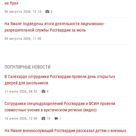
на Урал
06 августа 2026, 12:14
3
На Ямале подведены итоги деятельности лицензионно-
разрешительной службы Росгвардии за июль
05 августа 2026, 11:50
Росгвардия обеспечила общественный порядок в период
празднования Дня ВДВ на Ямале
03 августа 2026, 07:21
2
ПОПУЛЯРНЫЕ НОВОСТИ
В Салехарде сотрудники Росгвардии провели день открытых
Генерал-полковник Юрий Аверин выступил на Всероссийском
дверей для школьников
молодёжном образовательном форуме «Территория смыслов»
11 июля 2026, 08:52
4
03 августа 2026, 06:54
2
Сотрудники спецподразделений Росгвардии и ФСИН провели
Директор Росгвардии Герой России генерал армии Виктор Золотов
совместные учения в арктическом регионе (видео)
поздравил специалистов подразделений тыла с профессиональным
праздником
16 июля 2026, 12:30
10
1
01 августа 2026, 11:28
На Ямале военнослужащий Росгвардии рассказал детям о военных