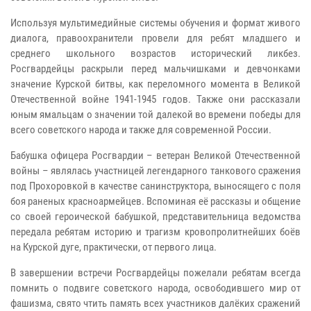
Используя мультимедийные системы обучения и формат живого
диалога, правоохранители провели для ребят младшего и
среднего школьного возрастов исторический ликбез.
Росгвардейцы раскрыли перед мальчишками и девчонками
значение Курской битвы, как переломного момента в Великой
Отечественной войне 1941-1945 годов. Также они рассказали
юным ямальцам о значении той далекой во времени победы для
всего советского народа и также для современной России.
Бабушка офицера Росгвардии – ветеран Великой Отечественной
войны – являлась участницей легендарного танкового сражения
под Прохоровкой в качестве санинструктора, выносящего с поля
боя раненых красноармейцев. Вспоминая её рассказы и общение
со своей героической бабушкой, представительница ведомства
передала ребятам историю и трагизм кровопролитнейших боёв
на Курской дуге, практически, от первого лица.
В завершении встречи Росгвардейцы пожелали ребятам всегда
помнить о подвиге советского народа, освободившего мир от
фашизма, свято чтить память всех участников далёких сражений