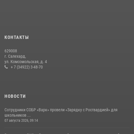
«Росгвардия. Вехи истории»: войска правопорядка на охране
стратегических объектов поверженной Германии (видео)
15 июля 2026, 11:18
1
На Ямале подведены итоги работы вневедомственной охраны
КОНТАКТЫ
Росгвардии за первое полугодие 2026 года
14 июля 2026, 06:53
629008
г. Салехард,
ул. Комсомольская, д. 4
+ 7 (34922) 3-48-70
НОВОСТИ
Сотрудники СОБР «Варк» провели «Зарядку с Росгвардией» для
школьников ...
07 августа 2026, 09:14