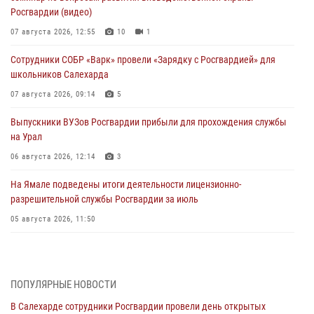
Росгвардии (видео)
07 августа 2026, 12:55
10
1
Сотрудники СОБР «Варк» провели «Зарядку с Росгвардией» для
школьников Салехарда
07 августа 2026, 09:14
5
Выпускники ВУЗов Росгвардии прибыли для прохождения службы
на Урал
06 августа 2026, 12:14
3
На Ямале подведены итоги деятельности лицензионно-
разрешительной службы Росгвардии за июль
05 августа 2026, 11:50
Росгвардия обеспечила общественный порядок в период
празднования Дня ВДВ на Ямале
03 августа 2026, 07:21
2
ПОПУЛЯРНЫЕ НОВОСТИ
В Салехарде сотрудники Росгвардии провели день открытых
Генерал-полковник Юрий Аверин выступил на Всероссийском