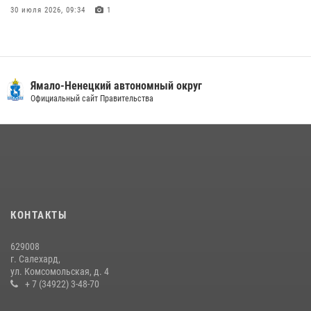
30 июля 2026, 09:34
1
«Каникулы с Росгвардией» продолжаются на Ямале
18 июля 2026, 09:36
3
«Росгвардия. Вехи истории»: войска правопорядка на охране
Ямало-Ненецкий автономный округ
стратегических объектов поверженной Германии (видео)
Официальный сайт Правительства
15 июля 2026, 11:18
1
На Ямале подведены итоги работы вневедомственной охраны
Росгвардии за первое полугодие 2026 года
14 июля 2026, 06:53
«Росгвардия. Вехи истории»: борьба войск правопорядка против
КОНТАКТЫ
бандитско-националистического подполья (видео)
20 июля 2026, 09:03
1
629008
г. Салехард,
ул. Комсомольская, д. 4
+ 7 (34922) 3-48-70