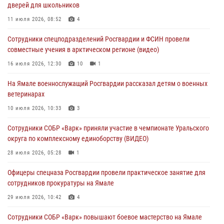
дверей для школьников
молодёжном образовательном форуме «Территория смыслов»
11 июля 2026, 08:52
4
03 августа 2026, 06:54
2
Сотрудники спецподразделений Росгвардии и ФСИН провели
Директор Росгвардии Герой России генерал армии Виктор Золотов
совместные учения в арктическом регионе (видео)
поздравил специалистов подразделений тыла с профессиональным
праздником
16 июля 2026, 12:30
10
1
01 августа 2026, 11:28
На Ямале военнослужащий Росгвардии рассказал детям о военных
ветеринарах
Сотрудники СОБР «Варк» повышают боевое мастерство на Ямале
10 июля 2026, 10:33
3
30 июля 2026, 09:34
1
Сотрудники СОБР «Варк» приняли участие в чемпионате Уральского
Офицеры спецназа Росгвардии провели практическое занятие для
округа по комплексному единоборству (ВИДЕО)
сотрудников прокуратуры на Ямале
28 июля 2026, 05:28
1
29 июля 2026, 10:42
4
Офицеры спецназа Росгвардии провели практическое занятие для
сотрудников прокуратуры на Ямале
29 июля 2026, 10:42
4
Сотрудники СОБР «Варк» повышают боевое мастерство на Ямале