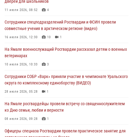
дверей для школьников
молодёжном образовательном форуме «Территория смыслов»
11 июля 2026, 08:52
4
03 августа 2026, 06:54
2
Сотрудники спецподразделений Росгвардии и ФСИН провели
Директор Росгвардии Герой России генерал армии Виктор Золотов
совместные учения в арктическом регионе (видео)
поздравил специалистов подразделений тыла с профессиональным
праздником
16 июля 2026, 12:30
10
1
01 августа 2026, 11:28
На Ямале военнослужащий Росгвардии рассказал детям о военных
ветеринарах
Сотрудники СОБР «Варк» повышают боевое мастерство на Ямале
10 июля 2026, 10:33
3
30 июля 2026, 09:34
1
Сотрудники СОБР «Варк» приняли участие в чемпионате Уральского
Офицеры спецназа Росгвардии провели практическое занятие для
округа по комплексному единоборству (ВИДЕО)
сотрудников прокуратуры на Ямале
28 июля 2026, 05:28
1
29 июля 2026, 10:42
4
На Ямале росгвардейцы провели встречу со священнослужителем
ко Дню семьи, любви и верности
08 июля 2026, 09:28
1
Офицеры спецназа Росгвардии провели практическое занятие для