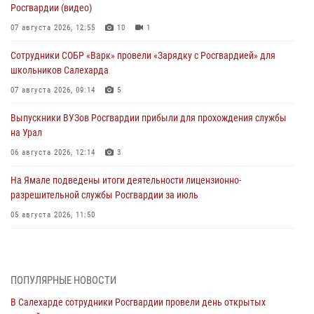
Росгвардии (видео)
07 августа 2026, 12:55
10
1
Сотрудники СОБР «Варк» провели «Зарядку с Росгвардией» для
школьников Салехарда
07 августа 2026, 09:14
5
Выпускники ВУЗов Росгвардии прибыли для прохождения службы
на Урал
06 августа 2026, 12:14
3
На Ямале подведены итоги деятельности лицензионно-
разрешительной службы Росгвардии за июль
05 августа 2026, 11:50
Росгвардия обеспечила общественный порядок в период
празднования Дня ВДВ на Ямале
03 августа 2026, 07:21
2
ПОПУЛЯРНЫЕ НОВОСТИ
В Салехарде сотрудники Росгвардии провели день открытых
Генерал-полковник Юрий Аверин выступил на Всероссийском