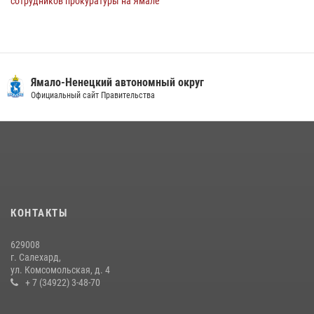
сотрудников прокуратуры на Ямале
29 июля 2026, 10:42
4
Сотрудники СОБР «Варк» повышают боевое мастерство на Ямале
30 июля 2026, 09:34
1
Ямало-Ненецкий автономный округ
«Каникулы с Росгвардией» продолжаются на Ямале
Официальный сайт Правительства
18 июля 2026, 09:36
3
«Росгвардия. Вехи истории»: войска правопорядка на охране
стратегических объектов поверженной Германии (видео)
15 июля 2026, 11:18
1
На Ямале подведены итоги работы вневедомственной охраны
КОНТАКТЫ
Росгвардии за первое полугодие 2026 года
14 июля 2026, 06:53
629008
г. Салехард,
ул. Комсомольская, д. 4
+ 7 (34922) 3-48-70