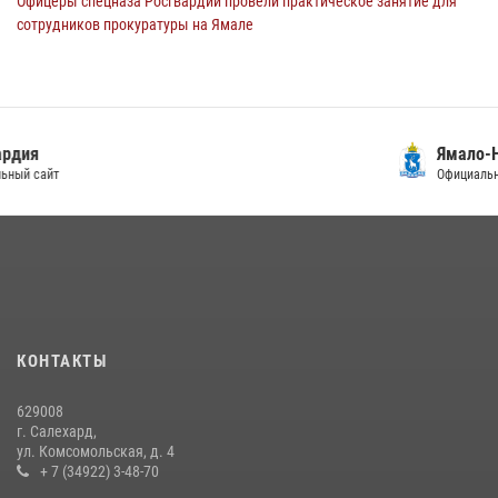
Офицеры спецназа Росгвардии провели практическое занятие для
сотрудников прокуратуры на Ямале
29 июля 2026, 10:42
4
Сотрудники СОБР «Варк» повышают боевое мастерство на Ямале
30 июля 2026, 09:34
1
Ямало-Ненецкий автономный округ
«Каникулы с Росгвардией» продолжаются на Ямале
Официальный сайт Правительства
18 июля 2026, 09:36
3
«Росгвардия. Вехи истории»: войска правопорядка на охране
стратегических объектов поверженной Германии (видео)
15 июля 2026, 11:18
1
На Ямале подведены итоги работы вневедомственной охраны
КОНТАКТЫ
Росгвардии за первое полугодие 2026 года
14 июля 2026, 06:53
629008
г. Салехард,
ул. Комсомольская, д. 4
+ 7 (34922) 3-48-70