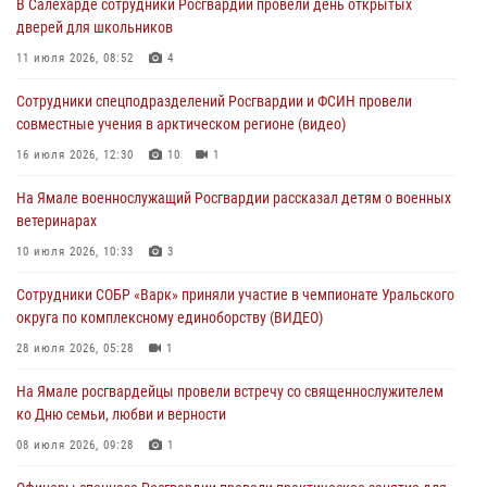
В Салехарде сотрудники Росгвардии провели день открытых
Генерал-полковник Юрий Аверин выступил на Всероссийском
дверей для школьников
молодёжном образовательном форуме «Территория смыслов»
11 июля 2026, 08:52
4
03 августа 2026, 06:54
2
Сотрудники спецподразделений Росгвардии и ФСИН провели
Директор Росгвардии Герой России генерал армии Виктор Золотов
совместные учения в арктическом регионе (видео)
поздравил специалистов подразделений тыла с профессиональным
праздником
16 июля 2026, 12:30
10
1
01 августа 2026, 11:28
На Ямале военнослужащий Росгвардии рассказал детям о военных
ветеринарах
Сотрудники СОБР «Варк» повышают боевое мастерство на Ямале
10 июля 2026, 10:33
3
30 июля 2026, 09:34
1
Сотрудники СОБР «Варк» приняли участие в чемпионате Уральского
Офицеры спецназа Росгвардии провели практическое занятие для
округа по комплексному единоборству (ВИДЕО)
сотрудников прокуратуры на Ямале
28 июля 2026, 05:28
1
29 июля 2026, 10:42
4
На Ямале росгвардейцы провели встречу со священнослужителем
ко Дню семьи, любви и верности
08 июля 2026, 09:28
1