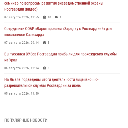
семинар по вопросам развития вневедомственной охраны
Росгвардии (видео)
07 августа 2026, 12:55
10
1
Сотрудники СОБР «Варк» провели «Зарядку с Росгвардией» для
школьников Салехарда
07 августа 2026, 09:14
5
Выпускники ВУЗов Росгвардии прибыли для прохождения службы
на Урал
06 августа 2026, 12:14
3
На Ямале подведены итоги деятельности лицензионно-
разрешительной службы Росгвардии за июль
05 августа 2026, 11:50
Росгвардия обеспечила общественный порядок в период
празднования Дня ВДВ на Ямале
03 августа 2026, 07:21
2
ПОПУЛЯРНЫЕ НОВОСТИ