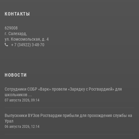
На Ямале подведены итоги работы вневедомственной охраны
КОНТАКТЫ
Росгвардии за первое полугодие 2026 года
14 июля 2026, 06:53
629008
г. Салехард,
ул. Комсомольская, д. 4
+ 7 (34922) 3-48-70
НОВОСТИ
Сотрудники СОБР «Варк» провели «Зарядку с Росгвардией» для
школьников ...
07 августа 2026, 09:14
Выпускники ВУЗов Росгвардии прибыли для прохождения службы на
Урал
06 августа 2026, 12:14