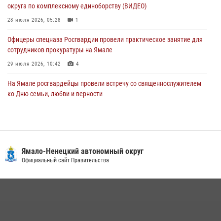
округа по комплексному единоборству (ВИДЕО)
сотрудников прокуратуры на Ямале
28 июля 2026, 05:28
1
29 июля 2026, 10:42
4
Офицеры спецназа Росгвардии провели практическое занятие для
сотрудников прокуратуры на Ямале
29 июля 2026, 10:42
4
На Ямале росгвардейцы провели встречу со священнослужителем
ко Дню семьи, любви и верности
08 июля 2026, 09:28
1
Сотрудники СОБР «Варк» повышают боевое мастерство на Ямале
30 июля 2026, 09:34
1
Ямало-Ненецкий автономный округ
«Каникулы с Росгвардией» продолжаются на Ямале
Официальный сайт Правительства
18 июля 2026, 09:36
3
«Росгвардия. Вехи истории»: войска правопорядка на охране
стратегических объектов поверженной Германии (видео)
15 июля 2026, 11:18
1