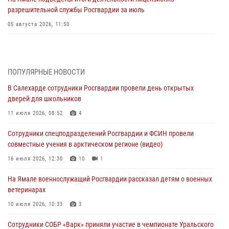
разрешительной службы Росгвардии за июль
05 августа 2026, 11:50
Росгвардия обеспечила общественный порядок в период
празднования Дня ВДВ на Ямале
03 августа 2026, 07:21
2
ПОПУЛЯРНЫЕ НОВОСТИ
В Салехарде сотрудники Росгвардии провели день открытых
Генерал-полковник Юрий Аверин выступил на Всероссийском
дверей для школьников
молодёжном образовательном форуме «Территория смыслов»
11 июля 2026, 08:52
4
03 августа 2026, 06:54
2
Сотрудники спецподразделений Росгвардии и ФСИН провели
Директор Росгвардии Герой России генерал армии Виктор Золотов
совместные учения в арктическом регионе (видео)
поздравил специалистов подразделений тыла с профессиональным
праздником
16 июля 2026, 12:30
10
1
01 августа 2026, 11:28
На Ямале военнослужащий Росгвардии рассказал детям о военных
ветеринарах
Сотрудники СОБР «Варк» повышают боевое мастерство на Ямале
10 июля 2026, 10:33
3
30 июля 2026, 09:34
1
Сотрудники СОБР «Варк» приняли участие в чемпионате Уральского
Офицеры спецназа Росгвардии провели практическое занятие для