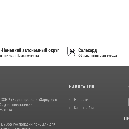
-Ненецкий автономный округ
Салехард
ьный сайт Правительства
Официальный сайт города
И
НАВИГАЦИЯ
 СОБР «Варк» провели «Зарядку с
Новости
» для школьников ...
Карта сайта
26, 09:14
П
 ВУЗов Росгвардии прибыли для