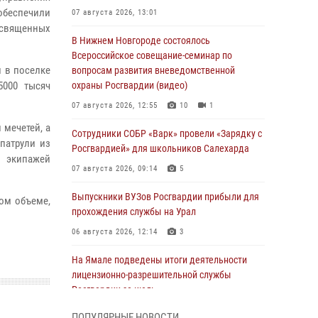
обеспечили
07 августа 2026, 13:01
освященных
В Нижнем Новгороде состоялось
Всероссийское совещание-семинар по
и в поселке
вопросам развития вневедомственной
5000 тысяч
охраны Росгвардии (видео)
07 августа 2026, 12:55
10
1
 мечетей, а
Сотрудники СОБР «Варк» провели «Зарядку с
патрули из
Росгвардией» для школьников Салехарда
я экипажей
07 августа 2026, 09:14
5
Выпускники ВУЗов Росгвардии прибыли для
ом объеме,
прохождения службы на Урал
06 августа 2026, 12:14
3
На Ямале подведены итоги деятельности
лицензионно-разрешительной службы
Росгвардии за июль
05 августа 2026, 11:50
ПОПУЛЯРНЫЕ НОВОСТИ