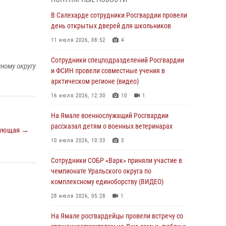
Росгвардия обеспечила общественный
В Салехарде сотрудники Росгвардии провели
порядок в период празднования Дня ВДВ на
день открытых дверей для школьников
Ямале
11 июля 2026, 08:52
4
03 августа 2026, 07:21
2
Сотрудники спецподразделений Росгвардии
ному округу
Генерал-полковник Юрий Аверин выступил на
и ФСИН провели совместные учения в
Всероссийском молодёжном
арктическом регионе (видео)
образовательном форуме «Территория
16 июля 2026, 12:30
10
1
смыслов»
На Ямале военнослужащий Росгвардии
03 августа 2026, 06:54
2
рассказал детям о военных ветеринарах
ующая →
Директор Росгвардии Герой России генерал
10 июля 2026, 10:33
3
армии Виктор Золотов поздравил
специалистов подразделений тыла с
Сотрудники СОБР «Варк» приняли участие в
профессиональным праздником
чемпионате Уральского округа по
комплексному единоборству (ВИДЕО)
01 августа 2026, 11:28
28 июля 2026, 05:28
1
Сотрудники СОБР «Варк» повышают боевое
мастерство на Ямале
На Ямале росгвардейцы провели встречу со