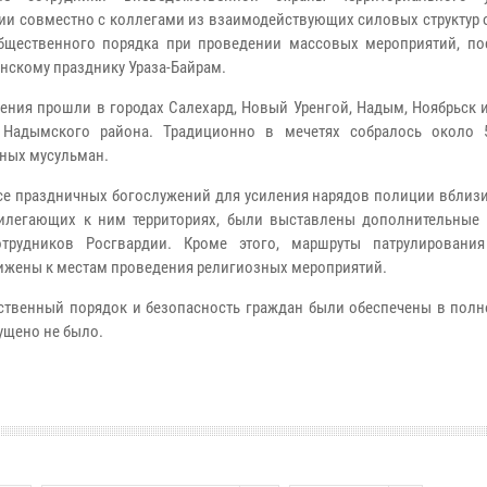
ии совместно с коллегами из взаимодействующих силовых структур 
бщественного порядка при проведении массовых мероприятий, п
нскому празднику Ураза-Байрам.
ения прошли в городах Салехард, Новый Уренгой, Надым, Ноябрьск 
 Надымского района. Традиционно в мечетях собралось около 
ных мусульман.
се праздничных богослужений для усиления нарядов полиции вблизи
илегающих к ним территориях, были выставлены дополнительные 
отрудников Росгвардии. Кроме этого, маршруты патрулировани
ижены к местам проведения религиозных мероприятий.
твенный порядок и безопасность граждан были обеспечены в полн
ущено не было.