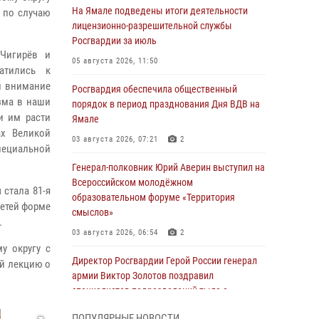
На Ямале подведены итоги деятельности
 по случаю
лицензионно-разрешительной службы
Росгвардии за июль
 Чигирёв и
05 августа 2026, 11:50
атились к
и внимание
Росгвардия обеспечила общественный
зма в наши
порядок в период празднования Дня ВДВ на
и им расти
Ямале
ах Великой
03 августа 2026, 07:21
2
пециальной
Генерал-полковник Юрий Аверин выступил на
Всероссийском молодёжном
 стала 81-я
образовательном форуме «Территория
детей форме
смыслов»
.
03 августа 2026, 06:54
2
у округу с
Директор Росгвардии Герой России генерал
ей лекцию о
армии Виктор Золотов поздравил
специалистов подразделений тыла с
профессиональным праздником
ПОПУЛЯРНЫЕ НОВОСТИ