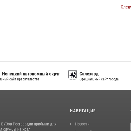
След
-Ненецкий автономный округ
Салехард
ьный сайт Правительства
Официальный сайт города
И
НАВИГАЦИЯ
 ВУЗов Росгвардии прибыли для
Новости
я службы на Урал