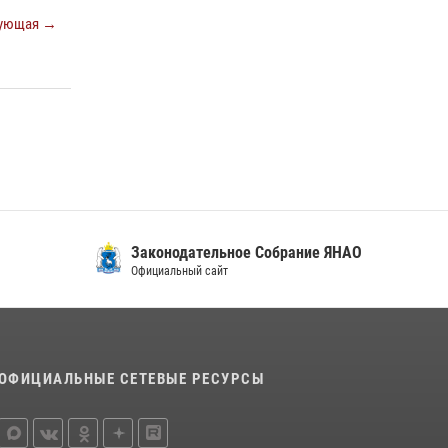
15 июля 2026, 11:18
1
ующая →
На Ямале подведены итоги работы
вневедомственной охраны Росгвардии за
первое полугодие 2026 года
14 июля 2026, 06:53
Законодательное Собрание ЯНАО
Официальный сайт
ОФИЦИАЛЬНЫЕ СЕТЕВЫЕ РЕСУРСЫ