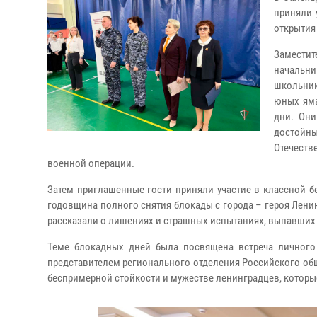
приняли 
открытия 
Замести
начальн
школьник
юных яма
дни. Они
достойн
Отечеств
военной операции.
Затем приглашенные гости приняли участие в классной бе
годовщина полного снятия блокады с города – героя Лени
рассказали о лишениях и страшных испытаниях, выпавших 
Теме блокадных дней была посвящена встреча личного
представителем регионального отделения Российского об
беспримерной стойкости и мужестве ленинградцев, которы