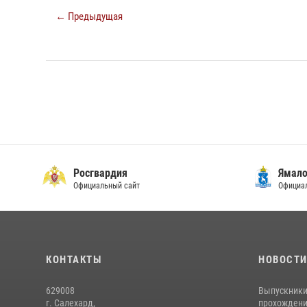
← Предыдущая
Росгвардия
Ямало
Официальный сайт
Официал
КОНТАКТЫ
НОВОСТ
629008
Выпускники
г. Салехард,
прохождени