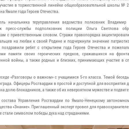
участие в торжественной линейке общеобразовательной школы № 2
на Ямале года Героев Отечества.
тель начальника теруправления ведомства полковник Владимир
ик пресс-службы подполковник полиции Ольга Светлова обр
ам с приветственным словом. Стражи правопорядка акцентировал
льцев на любви к своей Родине и подчеркнули значение патриоти
 поздравили ребят с открытием года Героев Отечества и пожелал
ыми памяти своих героических предков, сражавшихся на фронт
енной войны, а также родных и близких, принимающих участие в с
седе «Разговоры о важном» с учащимися 5-го класса. Темой беседы
нграда. Офицеры Росгвардии в простой и доступной для восприятия 
на долю блокадников, а также об их невероятном мужестве и подвиге
 состава Управления Росгвардии по Ямало-Ненецкому автономном
щества «Знание». Приглашенный эксперт провел для правоохранител
е стали символом победы духа над страданиями.