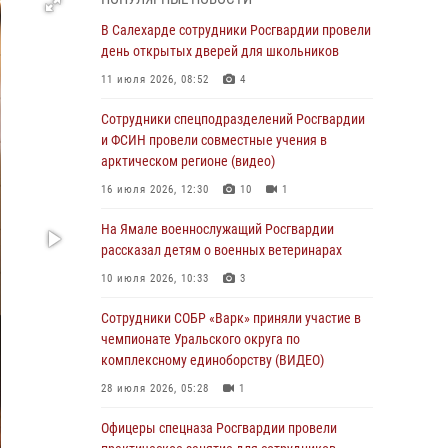
01 августа 2026, 11:28
В Салехарде сотрудники Росгвардии провели
Сотрудники СОБР «Варк» повышают боевое
день открытых дверей для школьников
мастерство на Ямале
11 июля 2026, 08:52
4
30 июля 2026, 09:34
1
Сотрудники спецподразделений Росгвардии
Офицеры спецназа Росгвардии провели
и ФСИН провели совместные учения в
практическое занятие для сотрудников
арктическом регионе (видео)
прокуратуры на Ямале
16 июля 2026, 12:30
10
1
29 июля 2026, 10:42
4
На Ямале военнослужащий Росгвардии
В Уральском округе Росгвардии состоялось
рассказал детям о военных ветеринарах
заседание оперативного штаба
10 июля 2026, 10:33
3
29 июля 2026, 10:39
Сотрудники СОБР «Варк» приняли участие в
Сотрудники СОБР «Варк» приняли участие в
чемпионате Уральского округа по
чемпионате Уральского округа по
комплексному единоборству (ВИДЕО)
комплексному единоборству (ВИДЕО)
28 июля 2026, 05:28
1
28 июля 2026, 05:28
1
Офицеры спецназа Росгвардии провели
На Полярном круге Росгвардия обеспечила