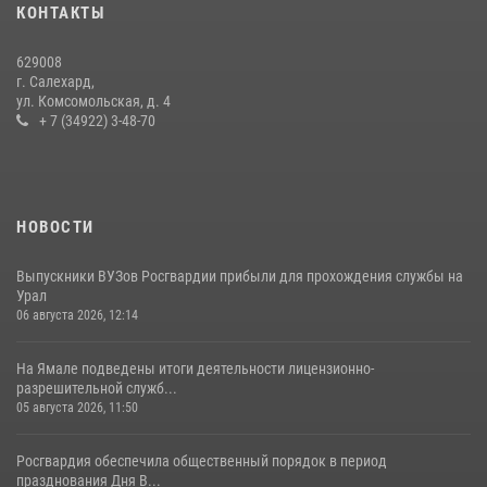
На Ямале подведены итоги работы вневедомственной охраны
КОНТАКТЫ
Росгвардии за первое полугодие 2026 года
14 июля 2026, 06:53
629008
г. Салехард,
ул. Комсомольская, д. 4
+ 7 (34922) 3-48-70
НОВОСТИ
Выпускники ВУЗов Росгвардии прибыли для прохождения службы на
Урал
06 августа 2026, 12:14
На Ямале подведены итоги деятельности лицензионно-
разрешительной служб...
05 августа 2026, 11:50
Росгвардия обеспечила общественный порядок в период
празднования Дня В...