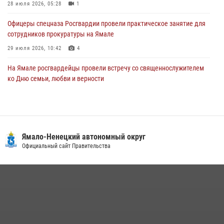
28 июля 2026, 05:28
1
Офицеры спецназа Росгвардии провели практическое занятие для
сотрудников прокуратуры на Ямале
29 июля 2026, 10:42
4
На Ямале росгвардейцы провели встречу со священнослужителем
ко Дню семьи, любви и верности
08 июля 2026, 09:28
1
Сотрудники СОБР «Варк» повышают боевое мастерство на Ямале
30 июля 2026, 09:34
1
Ямало-Ненецкий автономный округ
«Каникулы с Росгвардией» продолжаются на Ямале
Официальный сайт Правительства
18 июля 2026, 09:36
3
«Росгвардия. Вехи истории»: войска правопорядка на охране
стратегических объектов поверженной Германии (видео)
15 июля 2026, 11:18
1