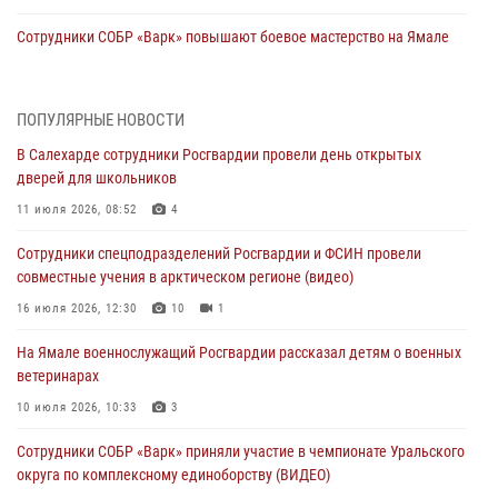
Сотрудники СОБР «Варк» повышают боевое мастерство на Ямале
30 июля 2026, 09:34
1
Офицеры спецназа Росгвардии провели практическое занятие для
ПОПУЛЯРНЫЕ НОВОСТИ
сотрудников прокуратуры на Ямале
В Салехарде сотрудники Росгвардии провели день открытых
29 июля 2026, 10:42
4
дверей для школьников
В Уральском округе Росгвардии состоялось заседание
11 июля 2026, 08:52
4
оперативного штаба
Сотрудники спецподразделений Росгвардии и ФСИН провели
29 июля 2026, 10:39
совместные учения в арктическом регионе (видео)
Сотрудники СОБР «Варк» приняли участие в чемпионате Уральского
16 июля 2026, 12:30
10
1
округа по комплексному единоборству (ВИДЕО)
На Ямале военнослужащий Росгвардии рассказал детям о военных
28 июля 2026, 05:28
1
ветеринарах
На Полярном круге Росгвардия обеспечила безопасность турнира
10 июля 2026, 10:33
3
по пляжному волейболу
Сотрудники СОБР «Варк» приняли участие в чемпионате Уральского
27 июля 2026, 09:04
3
округа по комплексному единоборству (ВИДЕО)