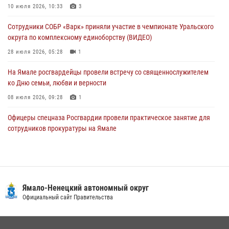
Акция «Каникулы с Росгвардией» продолжается на Ямале
10 июля 2026, 10:33
3
24 июля 2026, 03:34
3
Сотрудники СОБР «Варк» приняли участие в чемпионате Уральского
округа по комплексному единоборству (ВИДЕО)
28 июля 2026, 05:28
1
На Ямале росгвардейцы провели встречу со священнослужителем
ко Дню семьи, любви и верности
08 июля 2026, 09:28
1
Офицеры спецназа Росгвардии провели практическое занятие для
сотрудников прокуратуры на Ямале
29 июля 2026, 10:42
4
«Каникулы с Росгвардией» продолжаются на Ямале
18 июля 2026, 09:36
3
Ямало-Ненецкий автономный округ
Сотрудники СОБР «Варк» повышают боевое мастерство на Ямале
Официальный сайт Правительства
30 июля 2026, 09:34
1