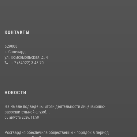
«Росгвардия. Вехи истории»: войска правопорядка на охране
стратегических объектов поверженной Германии (видео)
15 июля 2026, 11:18
1
На Ямале подведены итоги работы вневедомственной охраны
КОНТАКТЫ
Росгвардии за первое полугодие 2026 года
14 июля 2026, 06:53
629008
г. Салехард,
ул. Комсомольская, д. 4
+ 7 (34922) 3-48-70
НОВОСТИ
На Ямале подведены итоги деятельности лицензионно-
разрешительной служб...
05 августа 2026, 11:50
Росгвардия обеспечила общественный порядок в период