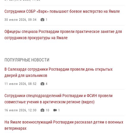
Сотрудники СОБР «Варк» повышают боевое мастерство на Ямале
30 июля 2026, 09:34
1
Офицеры спецназа Росгвардии провели практическое занятие для
сотрудников прокуратуры на Ямале
29 июля 2026, 10:42
4
В Уральском округе Росгвардии состоялось заседание
ПОПУЛЯРНЫЕ НОВОСТИ
оперативного штаба
В Салехарде сотрудники Росгвардии провели день открытых
29 июля 2026, 10:39
дверей для школьников
Сотрудники СОБР «Варк» приняли участие в чемпионате Уральского
11 июля 2026, 08:52
4
округа по комплексному единоборству (ВИДЕО)
Сотрудники спецподразделений Росгвардии и ФСИН провели
28 июля 2026, 05:28
1
совместные учения в арктическом регионе (видео)
На Полярном круге Росгвардия обеспечила безопасность турнира
16 июля 2026, 12:30
10
1
по пляжному волейболу
На Ямале военнослужащий Росгвардии рассказал детям о военных
27 июля 2026, 09:04
3
ветеринарах