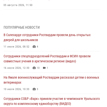
05 августа 2026, 11:50
Росгвардия обеспечила общественный порядок в период
празднования Дня ВДВ на Ямале
03 августа 2026, 07:21
2
ПОПУЛЯРНЫЕ НОВОСТИ
В Салехарде сотрудники Росгвардии провели день открытых
Генерал-полковник Юрий Аверин выступил на Всероссийском
дверей для школьников
молодёжном образовательном форуме «Территория смыслов»
11 июля 2026, 08:52
4
03 августа 2026, 06:54
2
Сотрудники спецподразделений Росгвардии и ФСИН провели
Директор Росгвардии Герой России генерал армии Виктор Золотов
совместные учения в арктическом регионе (видео)
поздравил специалистов подразделений тыла с профессиональным
праздником
16 июля 2026, 12:30
10
1
01 августа 2026, 11:28
На Ямале военнослужащий Росгвардии рассказал детям о военных
ветеринарах
Сотрудники СОБР «Варк» повышают боевое мастерство на Ямале
10 июля 2026, 10:33
3
30 июля 2026, 09:34
1
Сотрудники СОБР «Варк» приняли участие в чемпионате Уральского
Офицеры спецназа Росгвардии провели практическое занятие для
округа по комплексному единоборству (ВИДЕО)
сотрудников прокуратуры на Ямале