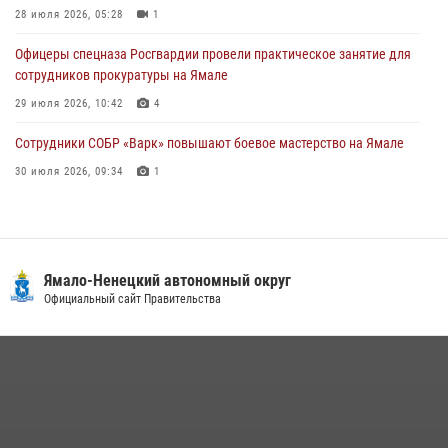
28 июля 2026, 05:28
1
29 июля 2026, 10:42
4
Офицеры спецназа Росгвардии провели практическое занятие для
сотрудников прокуратуры на Ямале
29 июля 2026, 10:42
4
Сотрудники СОБР «Варк» повышают боевое мастерство на Ямале
30 июля 2026, 09:34
1
«Каникулы с Росгвардией» продолжаются на Ямале
18 июля 2026, 09:36
3
«Росгвардия. Вехи истории»: войска правопорядка на охране
Ямало-Ненецкий автономный округ
стратегических объектов поверженной Германии (видео)
Официальный сайт Правительства
15 июля 2026, 11:18
1
На Ямале подведены итоги работы вневедомственной охраны
Росгвардии за первое полугодие 2026 года
14 июля 2026, 06:53