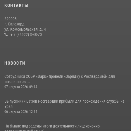
«Росгвардия. Вехи истории»: борьба войск правопорядка против
КОНТАКТЫ
бандитско-националистического подполья (видео)
20 июля 2026, 09:03
1
629008
г. Салехард,
ул. Комсомольская, д. 4
+ 7 (34922) 3-48-70
НОВОСТИ
Сотрудники СОБР «Варк» провели «Зарядку с Росгвардией» для
школьников ...
07 августа 2026, 09:14
Выпускники ВУЗов Росгвардии прибыли для прохождения службы на
Урал
06 августа 2026, 12:14
На Ямале подведены итоги деятельности лицензионно-