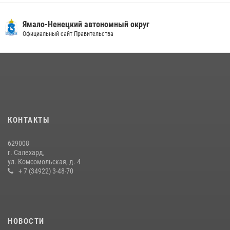
30 июля 2026, 09:34
1
Ямало-Ненецкий автономный округ
«Каникулы с Росгвардией» продолжаются на Ямале
Официальный сайт Правительства
18 июля 2026, 09:36
3
«Росгвардия. Вехи истории»: войска правопорядка на охране
стратегических объектов поверженной Германии (видео)
15 июля 2026, 11:18
1
На Ямале подведены итоги работы вневедомственной охраны
КОНТАКТЫ
Росгвардии за первое полугодие 2026 года
14 июля 2026, 06:53
629008
г. Салехард,
ул. Комсомольская, д. 4
+ 7 (34922) 3-48-70
НОВОСТИ