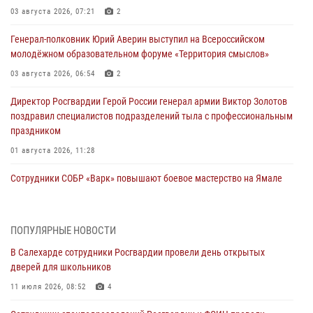
03 августа 2026, 07:21
2
Генерал-полковник Юрий Аверин выступил на Всероссийском
молодёжном образовательном форуме «Территория смыслов»
03 августа 2026, 06:54
2
Директор Росгвардии Герой России генерал армии Виктор Золотов
поздравил специалистов подразделений тыла с профессиональным
праздником
01 августа 2026, 11:28
Сотрудники СОБР «Варк» повышают боевое мастерство на Ямале
30 июля 2026, 09:34
1
Офицеры спецназа Росгвардии провели практическое занятие для
ПОПУЛЯРНЫЕ НОВОСТИ
сотрудников прокуратуры на Ямале
В Салехарде сотрудники Росгвардии провели день открытых
29 июля 2026, 10:42
4
дверей для школьников
В Уральском округе Росгвардии состоялось заседание
11 июля 2026, 08:52
4
оперативного штаба