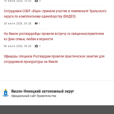
На Полярном круге Росгвардия обеспечила безопасность турнира
10 июля 2026, 10:33
3
по пляжному волейболу
Сотрудники СОБР «Варк» приняли участие в чемпионате Уральского
27 июля 2026, 09:04
3
округа по комплексному единоборству (ВИДЕО)
28 июля 2026, 05:28
1
На Ямале росгвардейцы провели встречу со священнослужителем
ко Дню семьи, любви и верности
08 июля 2026, 09:28
1
Офицеры спецназа Росгвардии провели практическое занятие для
сотрудников прокуратуры на Ямале
29 июля 2026, 10:42
4
Сотрудники СОБР «Варк» повышают боевое мастерство на Ямале
30 июля 2026, 09:34
1
Ямало-Ненецкий автономный округ
«Каникулы с Росгвардией» продолжаются на Ямале
Официальный сайт Правительства
18 июля 2026, 09:36
3
«Росгвардия. Вехи истории»: войска правопорядка на охране