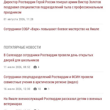
Директор Росгвардии Герой России генерал армии Виктор Золотов
поздравил специалистов подразделений тыла с профессиональным
праздником
01 августа 2026, 11:28
Сотрудники СОБР «Варк» повышают боевое мастерство на Ямале
30 июля 2026, 09:34
1
Офицеры спецназа Росгвардии провели практическое занятие для
ПОПУЛЯРНЫЕ НОВОСТИ
сотрудников прокуратуры на Ямале
В Салехарде сотрудники Росгвардии провели день открытых
29 июля 2026, 10:42
4
дверей для школьников
В Уральском округе Росгвардии состоялось заседание
11 июля 2026, 08:52
4
оперативного штаба
Сотрудники спецподразделений Росгвардии и ФСИН провели
29 июля 2026, 10:39
совместные учения в арктическом регионе (видео)
Сотрудники СОБР «Варк» приняли участие в чемпионате Уральского
16 июля 2026, 12:30
10
1
округа по комплексному единоборству (ВИДЕО)
На Ямале военнослужащий Росгвардии рассказал детям о военных
28 июля 2026, 05:28
1
ветеринарах