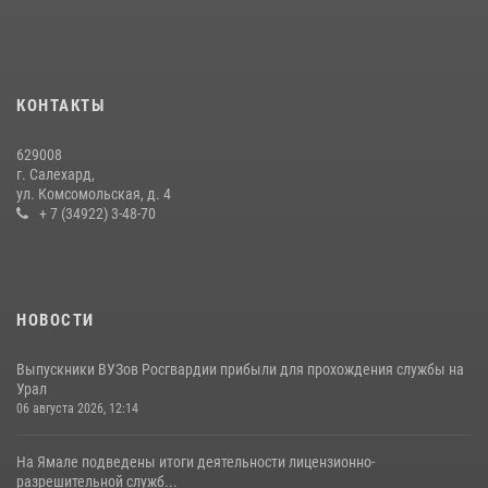
стратегических объектов поверженной Германии (видео)
15 июля 2026, 11:18
1
На Ямале подведены итоги работы вневедомственной охраны
КОНТАКТЫ
Росгвардии за первое полугодие 2026 года
14 июля 2026, 06:53
629008
г. Салехард,
ул. Комсомольская, д. 4
+ 7 (34922) 3-48-70
НОВОСТИ
Выпускники ВУЗов Росгвардии прибыли для прохождения службы на
Урал
06 августа 2026, 12:14
На Ямале подведены итоги деятельности лицензионно-
разрешительной служб...