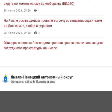
27 июля 2026, 09:04
3
округа по комплексному единоборству (ВИДЕО)
28 июля 2026, 05:28
1
На Ямале росгвардейцы провели встречу со священнослужителем
ко Дню семьи, любви и верности
08 июля 2026, 09:28
1
Офицеры спецназа Росгвардии провели практическое занятие для
сотрудников прокуратуры на Ямале
29 июля 2026, 10:42
4
Сотрудники СОБР «Варк» повышают боевое мастерство на Ямале
30 июля 2026, 09:34
1
Ямало-Ненецкий автономный округ
«Каникулы с Росгвардией» продолжаются на Ямале
Официальный сайт Правительства
18 июля 2026, 09:36
3
«Росгвардия. Вехи истории»: войска правопорядка на охране
стратегических объектов поверженной Германии (видео)
15 июля 2026, 11:18
1