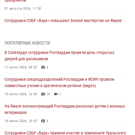
01 августа 2026, 11:28
Сотрудники СОБР «Варк» повышают боевое мастерство на Ямале
30 июля 2026, 09:34
1
Офицеры спецназа Росгвардии провели практическое занятие для
ПОПУЛЯРНЫЕ НОВОСТИ
сотрудников прокуратуры на Ямале
В Салехарде сотрудники Росгвардии провели день открытых
29 июля 2026, 10:42
4
дверей для школьников
В Уральском округе Росгвардии состоялось заседание
11 июля 2026, 08:52
4
оперативного штаба
Сотрудники спецподразделений Росгвардии и ФСИН провели
29 июля 2026, 10:39
совместные учения в арктическом регионе (видео)
Сотрудники СОБР «Варк» приняли участие в чемпионате Уральского
16 июля 2026, 12:30
10
1
округа по комплексному единоборству (ВИДЕО)
На Ямале военнослужащий Росгвардии рассказал детям о военных
28 июля 2026, 05:28
1
ветеринарах
На Полярном круге Росгвардия обеспечила безопасность турнира
10 июля 2026, 10:33
3
по пляжному волейболу
Сотрудники СОБР «Варк» приняли участие в чемпионате Уральского