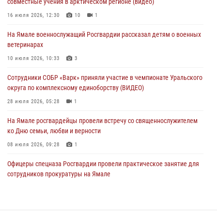
совместные учения в арктическом регионе (видео)
поздравил специалистов подразделений тыла с профессиональным
праздником
16 июля 2026, 12:30
10
1
01 августа 2026, 11:28
На Ямале военнослужащий Росгвардии рассказал детям о военных
ветеринарах
Сотрудники СОБР «Варк» повышают боевое мастерство на Ямале
10 июля 2026, 10:33
3
30 июля 2026, 09:34
1
Сотрудники СОБР «Варк» приняли участие в чемпионате Уральского
Офицеры спецназа Росгвардии провели практическое занятие для
округа по комплексному единоборству (ВИДЕО)
сотрудников прокуратуры на Ямале
28 июля 2026, 05:28
1
29 июля 2026, 10:42
4
На Ямале росгвардейцы провели встречу со священнослужителем
ко Дню семьи, любви и верности
08 июля 2026, 09:28
1
Офицеры спецназа Росгвардии провели практическое занятие для
сотрудников прокуратуры на Ямале
29 июля 2026, 10:42
4
Сотрудники СОБР «Варк» повышают боевое мастерство на Ямале