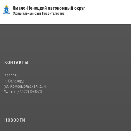
30 июля 2026, 09:34
1
Ямало-Ненецкий автономный округ
«Каникулы с Росгвардией» продолжаются на Ямале
Официальный сайт Правительства
18 июля 2026, 09:36
3
«Росгвардия. Вехи истории»: войска правопорядка на охране
стратегических объектов поверженной Германии (видео)
15 июля 2026, 11:18
1
На Ямале подведены итоги работы вневедомственной охраны
КОНТАКТЫ
Росгвардии за первое полугодие 2026 года
14 июля 2026, 06:53
629008
г. Салехард,
ул. Комсомольская, д. 4
+ 7 (34922) 3-48-70
НОВОСТИ