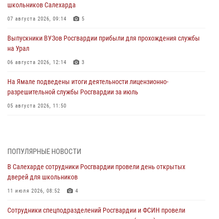
школьников Салехарда
07 августа 2026, 09:14
5
Выпускники ВУЗов Росгвардии прибыли для прохождения службы
на Урал
06 августа 2026, 12:14
3
На Ямале подведены итоги деятельности лицензионно-
разрешительной службы Росгвардии за июль
05 августа 2026, 11:50
Росгвардия обеспечила общественный порядок в период
празднования Дня ВДВ на Ямале
03 августа 2026, 07:21
2
ПОПУЛЯРНЫЕ НОВОСТИ
В Салехарде сотрудники Росгвардии провели день открытых
Генерал-полковник Юрий Аверин выступил на Всероссийском
дверей для школьников
молодёжном образовательном форуме «Территория смыслов»
11 июля 2026, 08:52
4
03 августа 2026, 06:54
2
Сотрудники спецподразделений Росгвардии и ФСИН провели
Директор Росгвардии Герой России генерал армии Виктор Золотов