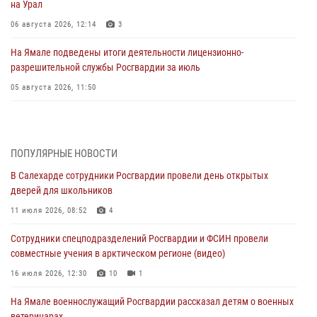
на Урал
06 августа 2026, 12:14
3
На Ямале подведены итоги деятельности лицензионно-
разрешительной службы Росгвардии за июль
05 августа 2026, 11:50
Росгвардия обеспечила общественный порядок в период
празднования Дня ВДВ на Ямале
03 августа 2026, 07:21
2
ПОПУЛЯРНЫЕ НОВОСТИ
В Салехарде сотрудники Росгвардии провели день открытых
Генерал-полковник Юрий Аверин выступил на Всероссийском
дверей для школьников
молодёжном образовательном форуме «Территория смыслов»
11 июля 2026, 08:52
4
03 августа 2026, 06:54
2
Сотрудники спецподразделений Росгвардии и ФСИН провели
Директор Росгвардии Герой России генерал армии Виктор Золотов
совместные учения в арктическом регионе (видео)
поздравил специалистов подразделений тыла с профессиональным
праздником
16 июля 2026, 12:30
10
1
01 августа 2026, 11:28
На Ямале военнослужащий Росгвардии рассказал детям о военных
ветеринарах