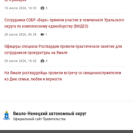
Сотрудники СОБР «Варк» повышают боевое мастерство на Ямале
10 июля 2026, 10:33
3
30 июля 2026, 09:34
1
Сотрудники СОБР «Варк» приняли участие в чемпионате Уральского
Офицеры спецназа Росгвардии провели практическое занятие для
округа по комплексному единоборству (ВИДЕО)
сотрудников прокуратуры на Ямале
28 июля 2026, 05:28
1
29 июля 2026, 10:42
4
Офицеры спецназа Росгвардии провели практическое занятие для
сотрудников прокуратуры на Ямале
29 июля 2026, 10:42
4
На Ямале росгвардейцы провели встречу со священнослужителем
ко Дню семьи, любви и верности
08 июля 2026, 09:28
1
Сотрудники СОБР «Варк» повышают боевое мастерство на Ямале
30 июля 2026, 09:34
1
Ямало-Ненецкий автономный округ
«Каникулы с Росгвардией» продолжаются на Ямале
Официальный сайт Правительства
18 июля 2026, 09:36
3