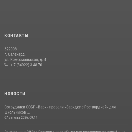
«Росгвардия. Вехи истории»: войска правопорядка на охране
стратегических объектов поверженной Германии (видео)
15 июля 2026, 11:18
1
На Ямале подведены итоги работы вневедомственной охраны
КОНТАКТЫ
Росгвардии за первое полугодие 2026 года
14 июля 2026, 06:53
629008
г. Салехард,
ул. Комсомольская, д. 4
+ 7 (34922) 3-48-70
НОВОСТИ
Сотрудники СОБР «Варк» провели «Зарядку с Росгвардией» для
школьников ...
07 августа 2026, 09:14
Выпускники ВУЗов Росгвардии прибыли для прохождения службы на