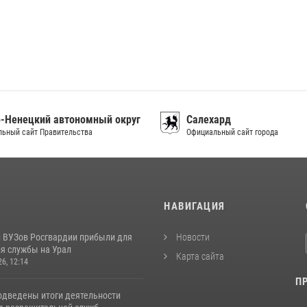
-Ненецкий автономный округ
Салехард
ьный сайт Правительства
Официальный сайт города
И
НАВИГАЦИЯ
 ВУЗов Росгвардии прибыли для
Новости
я службы на Урал
Карта сайта
26, 12:14
П
одведены итоги деятельности