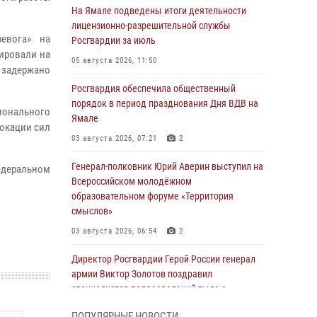
На Ямале подведены итоги деятельности
лицензионно-разрешительной службы
евога» на
Росгвардии за июль
гировали на
05 августа 2026, 11:50
 задержано
Росгвардия обеспечила общественный
порядок в период празднования Дня ВДВ на
ионального
Ямале
окации сил
03 августа 2026, 07:21
2
Генерал-полковник Юрий Аверин выступил на
едеральном
Всероссийском молодёжном
образовательном форуме «Территория
смыслов»
03 августа 2026, 06:54
2
Директор Росгвардии Герой России генерал
армии Виктор Золотов поздравил
специалистов подразделений тыла с
профессиональным праздником
ПОПУЛЯРНЫЕ НОВОСТИ