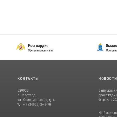
Росгвардия
Ямало
Официальный сайт
Официал
КОНТАКТЫ
НОВОСТ
629008
Выпускники
г. Салехард,
прохождени
ул. Комсомольская, д. 4
06 августа 20
+ 7 (34922) 3-48-70
На Ямале п