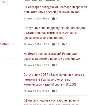
959
01 августа 2026, 11:28
В Салехарде сотрудники Росгвардии провели
Сотрудники СОБР «Варк» повышают боевое
день открытых дверей для школьников
мастерство на Ямале
11 июля 2026, 08:52
4
30 июля 2026, 09:34
1
Сотрудники спецподразделений Росгвардии
Офицеры спецназа Росгвардии провели
и ФСИН провели совместные учения в
практическое занятие для сотрудников
арктическом регионе (видео)
прокуратуры на Ямале
ующая →
16 июля 2026, 12:30
10
1
29 июля 2026, 10:42
4
На Ямале военнослужащий Росгвардии
В Уральском округе Росгвардии состоялось
рассказал детям о военных ветеринарах
заседание оперативного штаба
10 июля 2026, 10:33
3
29 июля 2026, 10:39
Сотрудники СОБР «Варк» приняли участие в
Сотрудники СОБР «Варк» приняли участие в
чемпионате Уральского округа по
чемпионате Уральского округа по
комплексному единоборству (ВИДЕО)
комплексному единоборству (ВИДЕО)
28 июля 2026, 05:28
1
28 июля 2026, 05:28
1
Офицеры спецназа Росгвардии провели
На Полярном круге Росгвардия обеспечила