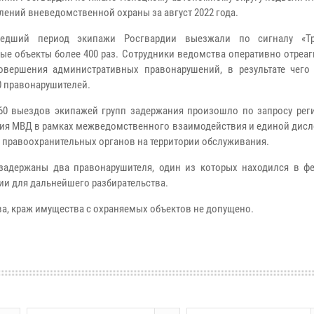
лений вневедомственной охраны за август 2022 года.
едший период экипажи Росгвардии выезжали по сигналу «Тр
ые объекты более 400 раз. Сотрудники ведомства оперативно отреа
овершения административных правонарушений, в результате чего
0 правонарушителей.
0 выездов экипажей групп задержания произошло по запросу рег
ия МВД в рамках межведомственного взаимодействия и единой дисл
в правоохранительных органов на территории обслуживания.
задержаны два правонарушителя, один из которых находился в ф
ии для дальнейшего разбирательства.
а, краж имущества с охраняемых объектов не допущено.